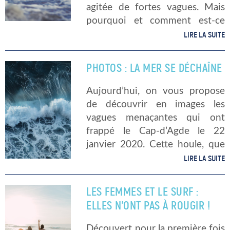
agitée de fortes vagues. Mais
pourquoi et comment est-ce
ainsi ? En fait, tout commence
LIRE LA SUITE
dans des zones de tempête ou
de […]
PHOTOS : LA MER SE DÉCHAÎNE
Aujourd’hui, on vous propose
de découvrir en images les
vagues menaçantes qui ont
frappé le Cap-d’Agde le 22
janvier 2020. Cette houle, que
l’on préfère admirer de loin a
LIRE LA SUITE
été capturée par l’appareil de
Michel Desnos, correspondant
LES FEMMES ET LE SURF :
pour le Midi […]
ELLES N’ONT PAS À ROUGIR !
Découvert pour la première fois