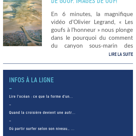
DE GOUF. IMAGES DE OUF!
[…]
En 6 minutes, la magnifique
vidéo d’Olivier Legrand, « Les
goufs à l’honneur » nous plonge
dans le pourquoi du comment
du canyon sous-marin des
Landes. Les deux villes de
LIRE LA SUITE
Capbreton, dans les Landes, et
de Nazaré, au Portugal, font
face au […]
INFOS À LA LIGNE
Lire l’océan : ce que la forme d’un...
Quand la croisière devient une autr...
Où partir surfer selon son niveau… ...