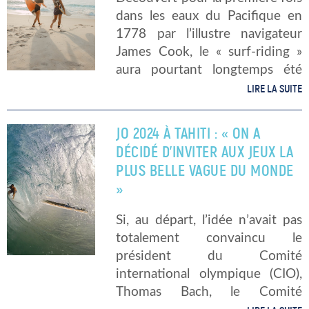
dans les eaux du Pacifique en
1778 par l’illustre navigateur
James Cook, le « surf-riding »
aura pourtant longtemps été
exclusivement pratiqué sur les
LIRE LA SUITE
côtes hawaïennes et, ce, depuis
le XVe siècle. A ce jour, le
JO 2024 À TAHITI : « ON A
monde […]
DÉCIDÉ D’INVITER AUX JEUX LA
PLUS BELLE VAGUE DU MONDE
»
Si, au départ, l’idée n’avait pas
totalement convaincu le
président du Comité
international olympique (CIO),
Thomas Bach, le Comité