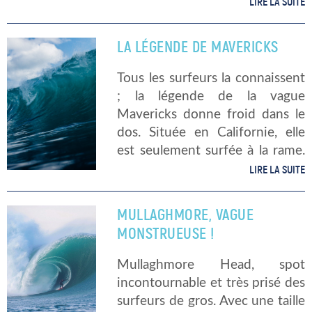
d’organisation des Jeux
LIRE LA SUITE
olympiques (COJO) a tout de
même décidé d’opter pour la
LA LÉGENDE DE MAVERICKS
candidature de la reine du
Pacifique pour les […]
Tous les surfeurs la connaissent
; la légende de la vague
Mavericks donne froid dans le
dos. Située en Californie, elle
est seulement surfée à la rame.
Car elle est excessivement
LIRE LA SUITE
dangereuse… Quelle est
l’histoire de cette vague
MULLAGHMORE, VAGUE
mythique ? […]
MONSTRUEUSE !
Mullaghmore Head, spot
incontournable et très prisé des
surfeurs de gros. Avec une taille