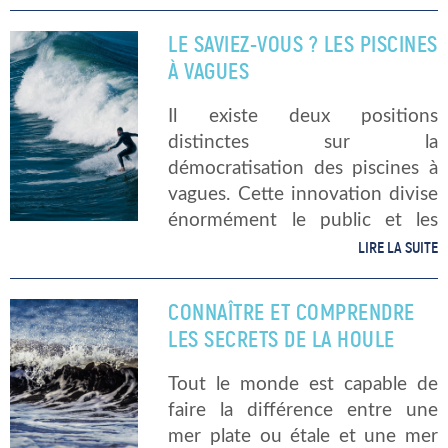
vous comment se forme une
vague ? Et que pouvons-nous
LE SAVIEZ-VOUS ? LES PISCINES
appeler vague, très exactement
À VAGUES
? […]
Il existe deux positions
distinctes sur la
démocratisation des piscines à
vagues. Cette innovation divise
énormément le public et les
professionnels ou amateurs du
LIRE LA SUITE
monde du surf. D’un côté se
trouve ceux qui adhère
CONNAÎTRE ET COMPRENDRE
totalement au concept ; de
LES SECRETS DE LA HOULE
l’autre, […]
Tout le monde est capable de
faire la différence entre une
mer plate ou étale et une mer