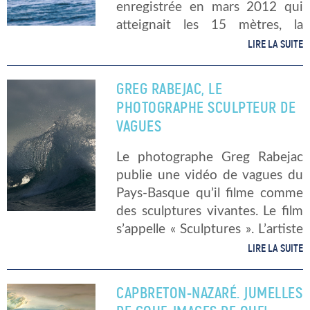
enregistrée en mars 2012 qui
atteignait les 15 mètres, la
vague qui porte le nom de ce
LIRE LA SUITE
village irlandais est l’une des
plus impressionnantes
GREG RABEJAC, LE
d’Europe. Entre […]
PHOTOGRAPHE SCULPTEUR DE
VAGUES
Le photographe Greg Rabejac
publie une vidéo de vagues du
Pays-Basque qu’il filme comme
des sculptures vivantes. Le film
s’appelle « Sculptures ». L’artiste
a plus d’un tour dans son
LIRE LA SUITE
caisson étanche. Il raconte
comment, des heures durant,
CAPBRETON-NAZARÉ. JUMELLES
dans sa combinaison chauffée