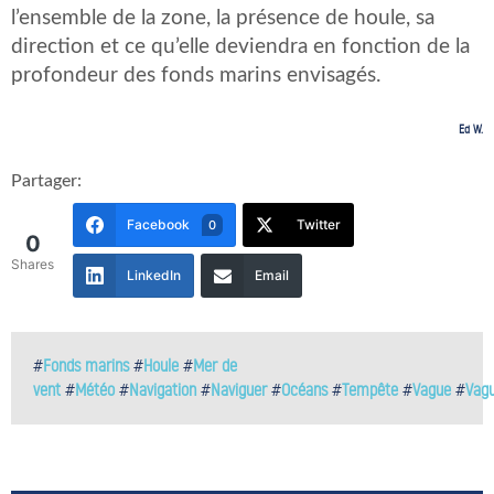
l’ensemble de la zone, la présence de houle, sa
direction et ce qu’elle deviendra en fonction de la
profondeur des fonds marins envisagés.
Ed W.
Partager:
Facebook
Twitter
0
0
Shares
LinkedIn
Email
#
Fonds marins
#
Houle
#
Mer de
vent
#
Météo
#
Navigation
#
Naviguer
#
Océans
#
Tempête
#
Vague
#
Vag