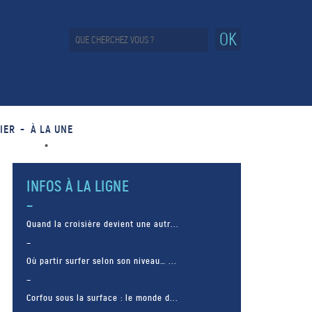
OK
IER
À LA UNE
INFOS À LA LIGNE
Quand la croisière devient une autr...
Où partir surfer selon son niveau… ...
Corfou sous la surface : le monde d...