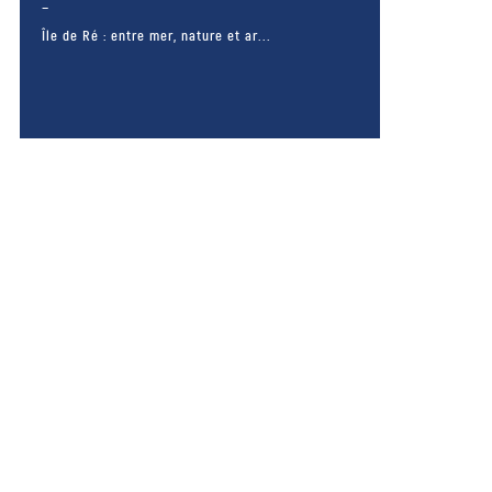
Île de Ré : entre mer, nature et ar...
– FACEBOOK –
POUR LIKER
TA MER
J'AIME