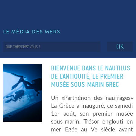
LE MÉDIA DES MERS
OK
BIENVENUE DANS LE NAUTILUS
DE L’ANTIQUITÉ, LE PREMIER
MUSÉE SOUS-MARIN GREC
Un «Parthénon des naufrages»
La Grèce a inauguré, ce samedi
1er août, son premier musée
sous-marin. Trésor englouti en
mer Egée au Ve siècle avant