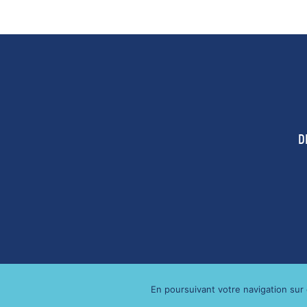
D
MENTIONS LÉGALES
RGPD
En poursuivant votre navigation sur c
2021 - THE WOODSTOCK
B
|
|
|