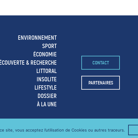
ENVIRONNEMENT
SPORT
ÉCONOMIE
ÉCOUVERTE & RECHERCHE
CONTACT
LITTORAL
INSOLITE
PARTENAIRES
LIFESTYLE
DOSSIER
À LA UNE
e site, vous acceptez l’utilisation de Cookies ou autres traceurs.
LOG MONTAGNE & OUTDOOR