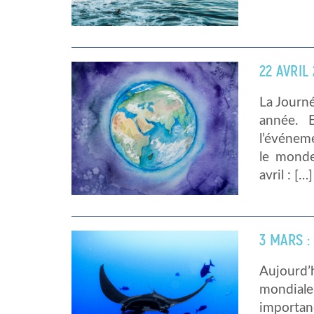
22 AVRIL
La Journé
année. 
l’événem
le monde
avril : […]
3 MARS :
Aujourd’
mondial
importan