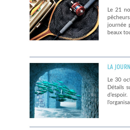
Le 21 no
pêcheurs 
journée 
beaux tou
LA JOURN
Le 30 oc
Détails 
d’espoi
l’organis