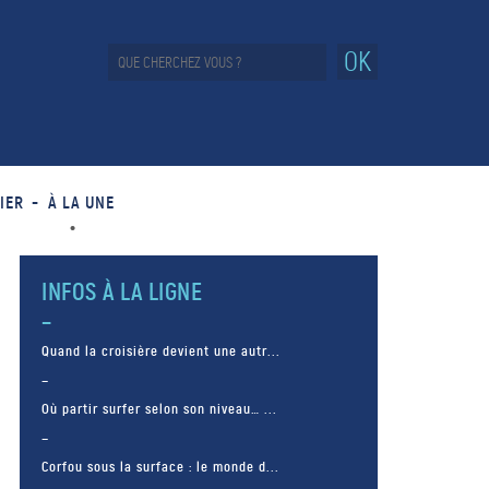
OK
IER
À LA UNE
INFOS À LA LIGNE
Quand la croisière devient une autr...
Où partir surfer selon son niveau… ...
Corfou sous la surface : le monde d...