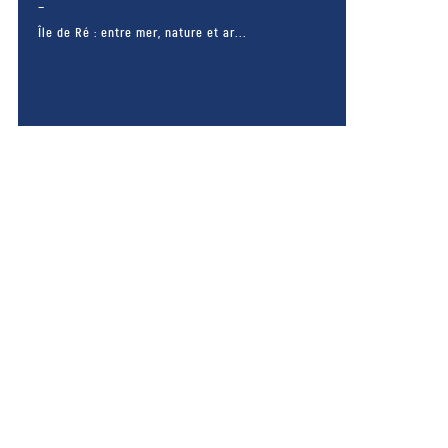
Île de Ré : entre mer, nature et ar...
– FACEBOOK –
POUR LIKER
TA MER
J'AIME