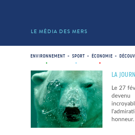
LE MÉDIA DES MERS
ENVIRONNEMENT
SPORT
ÉCONOMIE
DÉCOUV
LA JOURN
Le 27 fév
devenu 
incroyab
l’admira
honneur. 