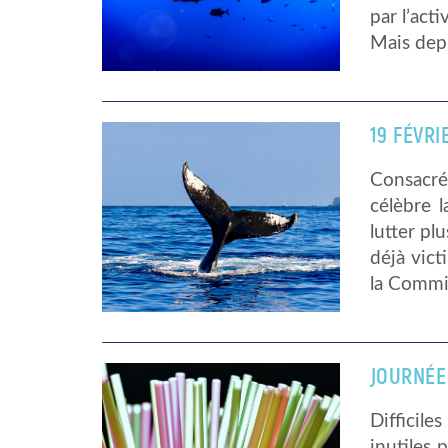
par l’act
Mais depu
19 FÉVRI
Consacré 
célèbre l
lutter pl
déjà vic
la Commi
JOURNÉE
Difficil
inutiles 