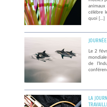
animaux 
célèbre l
quoi […]
JOURNÉE
Le 2 fév
mondiale 
de l’Ind
conférenc
LA JOUR
TRAVAIL