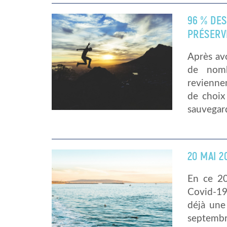
96 % DE
PRÉSERV
Après avo
de nomb
reviennen
de choix
sauvegar
20 MAI 2
En ce 20
Covid-19
déjà une
septembre