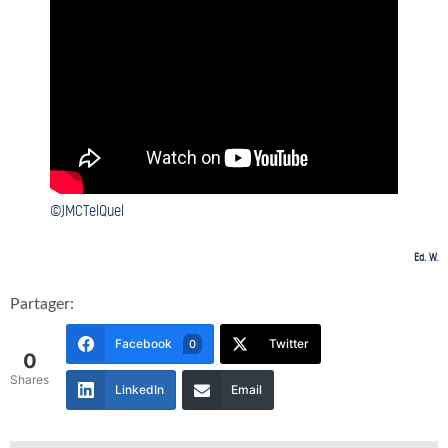
©JMCTelQuel
Ed. W.
Partager:
Facebook
Twitter
0
0
Shares
LinkedIn
Email