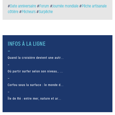
#
Date anniversaire
#
Forum
#
Journée mondiale
#
Pêche artisanale
côtière
#
Pêcheurs
#
Surpêche
INFOS À LA LIGNE
Quand la croisière devient une autr...
Où partir surfer selon son niveau… ...
Corfou sous la surface : le monde d...
Île de Ré : entre mer, nature et ar...