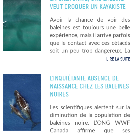
Premièrement, habituellement il
VEUT CROQUER UN KAYAKISTE
ne s’échoue […]
Avoir la chance de voir des
baleines est toujours une belle
expérience, mais il arrive parfois
que le contact avec ces cétacés
soit un peu trop dangereux. La
scène s’est déroulée fin juillet
LIRE LA SUITE
au large de la Californie. Alors
qu’il […]
L’INQUIÉTANTE ABSENCE DE
NAISSANCE CHEZ LES BALEINES
NOIRES
Les scientifiques alertent sur la
diminution de la population de
baleines noire. L’ONG WWF
Canada affirme que ses