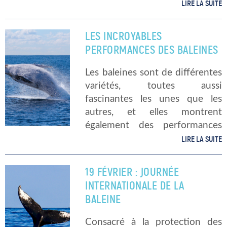
l’Atlantique Nord ? Aujourd’hui,
LIRE LA SUITE
Mer & Océan vous propose de
découvrir quelques
LES INCROYABLES
caractéristiques sur les […]
PERFORMANCES DES BALEINES
Les baleines sont de différentes
variétés, toutes aussi
fascinantes les unes que les
autres, et elles montrent
également des performances
impressionnantes. Nageuses
LIRE LA SUITE
hors-normes, elles présentent
également une intelligence et
19 FÉVRIER : JOURNÉE
une mémoire étonnantes. Les
INTERNATIONALE DE LA
baleines sont de grandes
BALEINE
voyageuses Elles passent […]
Consacré à la protection des