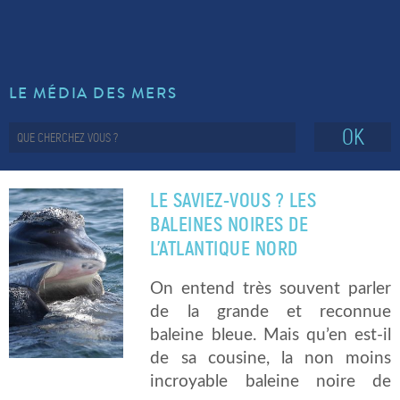
LE MÉDIA DES MERS
OK
LE SAVIEZ-VOUS ? LES
BALEINES NOIRES DE
L’ATLANTIQUE NORD
On entend très souvent parler
de la grande et reconnue
baleine bleue. Mais qu’en est-il
de sa cousine, la non moins
incroyable baleine noire de