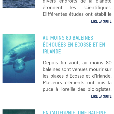
divers endroits de la planète
étonnent les scientifiques.
Différentes études ont établi le
lien entre le bruit des sonars
LIRE LA SUITE
des navires militaires et le
comportement anormal des
AU MOINS 80 BALEINES
cétacés. Ceux-ci cessent de […]
ÉCHOUÉES EN ECOSSE ET EN
IRLANDE
Depuis fin août, au moins 80
baleines sont venues mourir sur
les plages d’Ecosse et d’Irlande.
Plusieurs éléments ont mis la
puce à l’oreille des biologistes,
estimant qu’il se passait
LIRE LA SUITE
quelque chose d’anormal,
annonce Sciencepost.
EN CALIFORNIE, UNE BALEINE