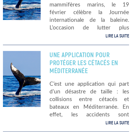
mammifères marins, le 19
février célèbre la Journée
internationale de la baleine.
L’occasion de lutter plus
concrètement contre la chasse
LIRE LA SUITE
de cet animal marin, déjà
victime du réchauffement
UNE APPLICATION POUR
climatique. Même si, en 1982, la
PROTÉGER LES CÉTACÉS EN
Commission […]
MÉDITERRANÉE
C’est une application qui part
d’un désastre de taille : les
collisions entre cétacés et
bateaux en Méditerranée. En
effet, les accidents sont
courants et environ 16% à 20%
LIRE LA SUITE
des baleines retrouvées mortes