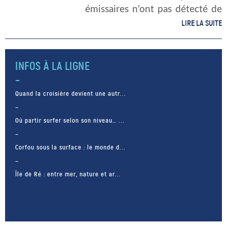
émissaires n’ont pas détecté de
traces de petits, « veaux », aux
LIRE LA SUITE
côtés de leurs mères cet hiver
dans l’Atlantique Nord. Or c’est
la […]
INFOS À LA LIGNE
Quand la croisière devient une autr...
Où partir surfer selon son niveau… ...
Corfou sous la surface : le monde d...
Île de Ré : entre mer, nature et ar...