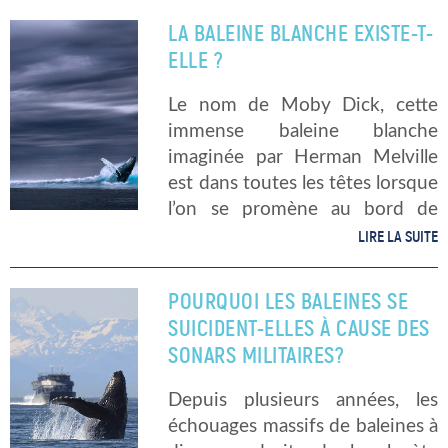
ont été tuées suite à une
LA BALEINE BLANCHE EXISTE-T-
collision, […]
ELLE ?
Le nom de Moby Dick, cette
immense baleine blanche
imaginée par Herman Melville
est dans toutes les têtes lorsque
l’on se promène au bord de
l’eau. Si elle terrorise les marins
LIRE LA SUITE
dans le roman, elle
impressionne également par sa
POURQUOI LES BALEINES SE
couleur […]
SUICIDENT-ELLES À CAUSE DES
SONARS MILITAIRES?
Depuis plusieurs années, les
échouages massifs de baleines à