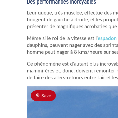
Des performances incroyables
Leur queue, très musclée, effectue des m
bougent de gauche à droite, et les propul
présenter de magnifiques acrobaties que 
Même si le roi de la vitesse est l’
espadon 
dauphins, peuvent nager avec des sprint
homme peut nager à 8 kms/heure sur se
Ce phénomène est d’autant plus incroya
mammifères et, donc, doivent remonter ré
de faire des allers-retours entre l’air et l
Save