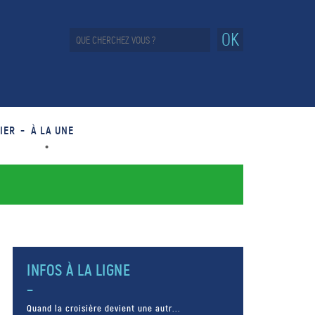
OK
IER
À LA UNE
INFOS À LA LIGNE
Quand la croisière devient une autr...