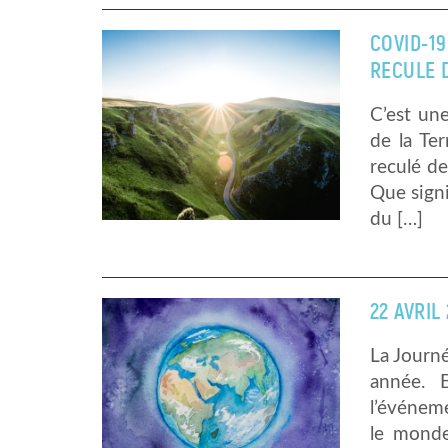
COVID-19
RECULE D
C’est un
de la Ter
reculé de
Que signi
du […]
22 AVRIL
La Journé
année. 
l’événem
le monde