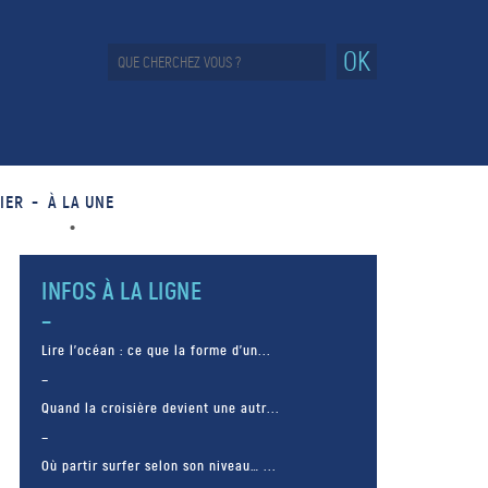
OK
IER
À LA UNE
INFOS À LA LIGNE
Lire l’océan : ce que la forme d’un...
Quand la croisière devient une autr...
Où partir surfer selon son niveau… ...