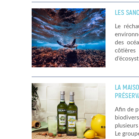
LES SAN
Le récha
environn
des océa
côtières
d’écosyst
[…]
LA MAIS
PRÉSERV
Afin de p
biodive
plusieur
Le groupe