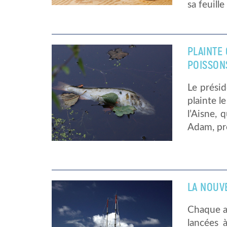
sa feuill
PLAINTE 
POISSON
Le prési
plainte l
l’Aisne, 
Adam, pré
LA NOUV
Chaque a
lancées 