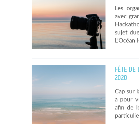
Les orga
avec gra
Hackatho
sujet du
L’Océan 
FÊTE DE 
2020
Cap sur l
a pour v
afin de 
particulie