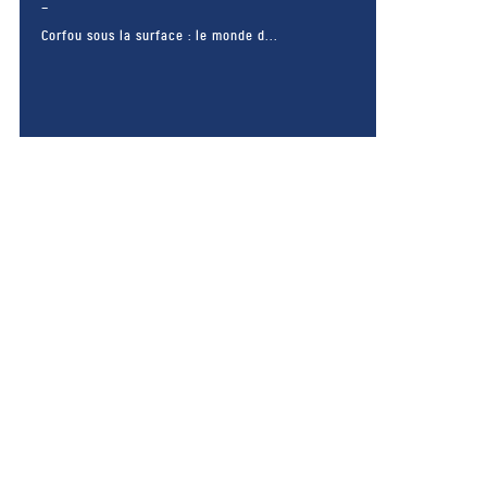
Corfou sous la surface : le monde d...
– FACEBOOK –
POUR LIKER
TA MER
J'AIME