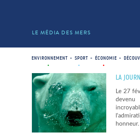
LE MÉDIA DES MERS
ENVIRONNEMENT
SPORT
ÉCONOMIE
DÉCOUV
LA JOURN
Le 27 fév
devenu 
incroyab
l’admira
honneur. 