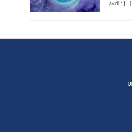
avril : […]
D