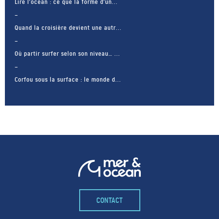
Lire l’océan : ce que la forme d’un...
Quand la croisière devient une autr...
Où partir surfer selon son niveau… ...
Corfou sous la surface : le monde d...
CONTACT
– FACEBOOK –