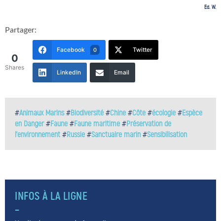
Ed. W.
Partager:
Facebook
Twitter
0
0
Shares
LinkedIn
Email
#
Animaux Marins
#
Biodiversité
#
Chine
#
Côte
#
écologie
#
Espèce
en Danger
#
Faune
#
Faune maritime
#
Préservation de
l'environnement
#
Russie
#
Sanctuaire marin
#
Sensibilisation
INFOS À LA LIGNE