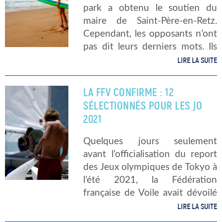
park a obtenu le soutien du
maire de Saint-Père-en-Retz.
Cependant, les opposants n’ont
pas dit leurs derniers mots. Ils
voient dans ce projet : un signe
LIRE LA SUITE
de l’artificialisation des
ressources agricoles. Le
LA FFV CONFIRME : 12
département concerné
SÉLECTIONNÉS POUR LES JO
demande […]
2021
Quelques jours seulement
avant l’officialisation du report
des Jeux olympiques de Tokyo à
l’été 2021, la Fédération
française de Voile avait dévoilé
une liste de 12 athlètes
LIRE LA SUITE
sélectionnés pour cet