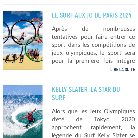
sur les surfeuses et surfeurs
engagés, ainsi que ce que l’on
LE SURF AUX JO DE PARIS 2024
peut […]
Après de nombreuses
tentatives pour faire entrer ce
sport dans les compétitions de
jeux olympiques, le sport sera
pour la première fois intégré
lors des JO de Tokyo 2020.
LIRE LA SUITE
Comment cette intégration est-
elle possible ? Est-ce
KELLY SLATER, LA STAR DU
envisageable de revoir cette
SURF
discipline […]
Alors que les Jeux Olympiques
d’été de Tokyo 2020
approchent rapidement, la
légende du Surf Kelly Slater se