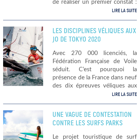
de réaliser un premier constat :
la voile tricolore est au fait de
LIRE LA SUITE
sa puissance. La France sera en
lice sur neuf des dix […]
LES DISCIPLINES VÉLIQUES AUX
JO DE TOKYO 2020
Avec 270 000 licenciés, la
Fédération Française de Voile
séduit. C’est pourquoi la
présence de la France dans neuf
des dix épreuves véliques aux
Jeux Olympiques d’été n’est pas
LIRE LA SUITE
fortuite. Après avoir introduit
les [athlètes tricolores] de ces
UNE VAGUE DE CONTESTATION
olympiades, il […]
CONTRE LES SURFS PARKS
Le projet touristique de surf