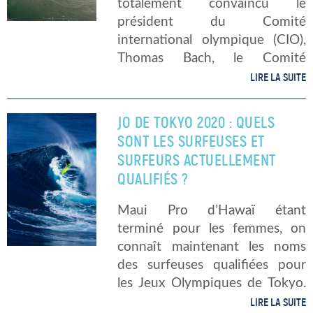
totalement convaincu le
président du Comité
international olympique (CIO),
Thomas Bach, le Comité
d’organisation des Jeux
LIRE LA SUITE
olympiques (COJO) a tout de
même décidé d’opter pour la
JO DE TOKYO 2020 : QUELS
candidature de la reine du
SONT LES SURFEUSES ET
Pacifique pour les […]
SURFEURS ACTUELLEMENT
QUALIFIÉS ?
Maui Pro d’Hawaï étant
terminé pour les femmes, on
connaît maintenant les noms
des surfeuses qualifiées pour
les Jeux Olympiques de Tokyo.
C’est l’occasion de faire le point
LIRE LA SUITE