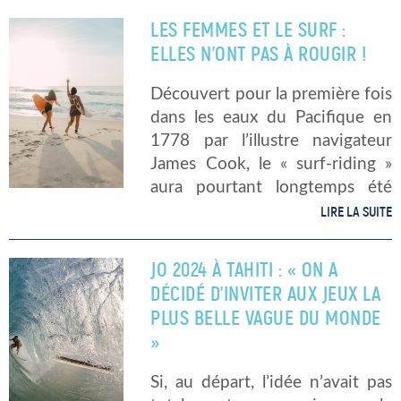
événement tant attendu.
LES FEMMES ET LE SURF :
Désormais, quelques mois après
ELLES N’ONT PAS À ROUGIR !
ce report forcé, […]
Découvert pour la première fois
dans les eaux du Pacifique en
1778 par l’illustre navigateur
James Cook, le « surf-riding »
aura pourtant longtemps été
exclusivement pratiqué sur les
LIRE LA SUITE
côtes hawaïennes et, ce, depuis
le XVe siècle. A ce jour, le
JO 2024 À TAHITI : « ON A
monde […]
DÉCIDÉ D’INVITER AUX JEUX LA
PLUS BELLE VAGUE DU MONDE
»
Si, au départ, l’idée n’avait pas