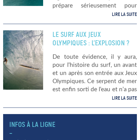
prépare sérieusement pour
cette participation qui pourrait
LIRE LA SUITE
bien être la dernière grande
compétition de sa carrière
LE SURF AUX JEUX
professionnelle. Qui est Kelly
OLYMPIQUES : L’EXPLOSION ?
Slater ? […]
De toute évidence, il y aura,
pour l’histoire du surf, un avant
et un après son entrée aux Jeux
Olympiques. Ce serpent de mer
est enfin sorti de l’eau et n’a pas
fini de faire parler de lui. En
LIRE LA SUITE
effet, […]
INFOS À LA LIGNE