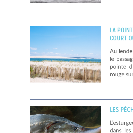
LA POINT
COURT O
Au lendem
le passa
pointe d
rouge sur
LES PÊC
L’esturg
dans les