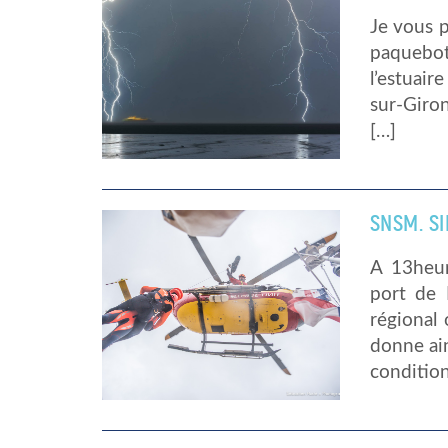
Je vous p
paquebot
l’estuair
sur-Giron
[…]
SNSM. S
A 13heur
port de 
régional 
donne ain
condition