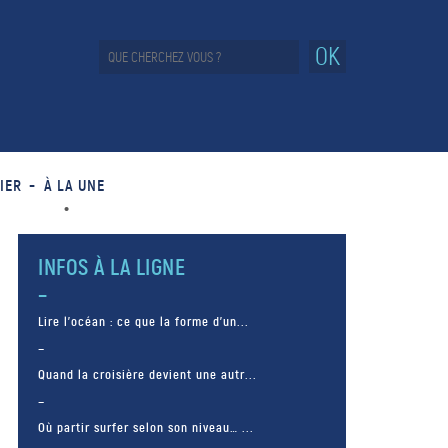
OK
IER
À LA UNE
INFOS À LA LIGNE
Lire l’océan : ce que la forme d’un...
Quand la croisière devient une autr...
Où partir surfer selon son niveau… ...