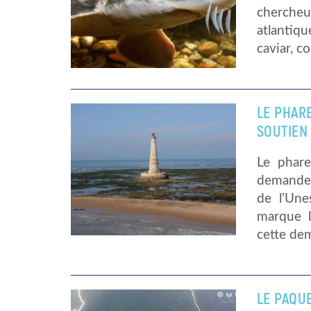
chercheur
atlantiq
caviar, 
LE PHARE
SOUTIEN
Le phare
demander
de l’Une
marque l
cette dem
LE PAQU