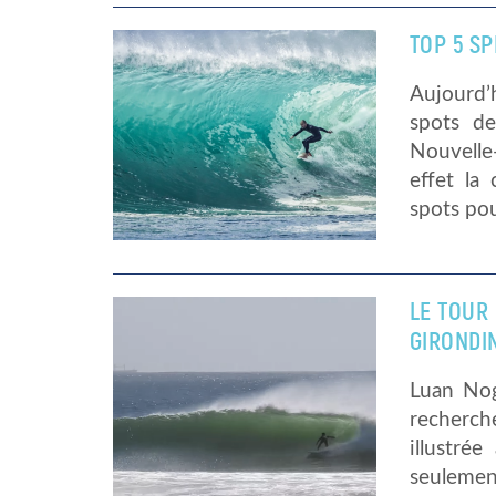
TOP 5 SP
Aujourd’
spots de
Nouvelle
effet la
spots pou
LE TOUR
GIRONDI
Luan Nog
recherch
illustré
seulement