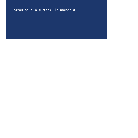
Corfou sous la surface : le monde d...
– FACEBOOK –
POUR LIKER
TA MER
J'AIME