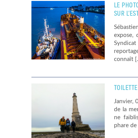
LE PHOT
SUR L’ES
Sébastie
expose, 
Syndicat 
reportage
connaît [
TOILETT
Janvier, 
de la mer
ne faibl
phare de 