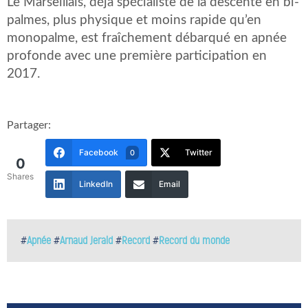
Le Marseillais, déjà spécialiste de la descente en bi-
palmes, plus physique et moins rapide qu’en
monopalme, est fraîchement débarqué en apnée
profonde avec une première participation en
2017.
Partager:
Facebook
Twitter
0
0
Shares
LinkedIn
Email
#
Apnée
#
Arnaud Jerald
#
Record
#
Record du monde