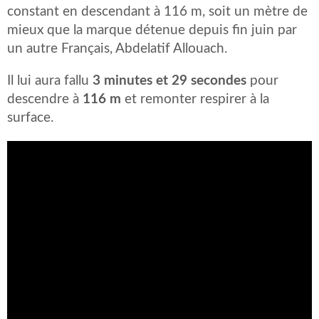
constant en descendant à 116 m, soit un mètre de
mieux que la marque détenue depuis fin juin par
un autre Français, Abdelatif Allouach.
Il lui aura fallu
3 minutes et 29 secondes
pour
descendre à
116 m
et remonter respirer à la
surface.