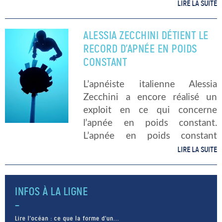
surface, toujours aux Bahamas.
LIRE LA SUITE
Cette compétition réunit 41
plongeurs parmi les meilleurs
ALESSIA ZECCHINI DÉTIENT LE
apnéistes du monde dans le
RECORD D’APNÉE EN POIDS
Dean’s […]
CONSTANT
L’apnéiste italienne Alessia
Zecchini a encore réalisé un
exploit en ce qui concerne
l’apnée en poids constant.
L’apnée en poids constant
consiste à descendre le plus
LIRE LA SUITE
profond possible et remonter
par ses propres moyens.
Souvent aidée d’une
INFOS À LA LIGNE
monopalme, l’apnéiste n’a […]
Lire l’océan : ce que la forme d’un...