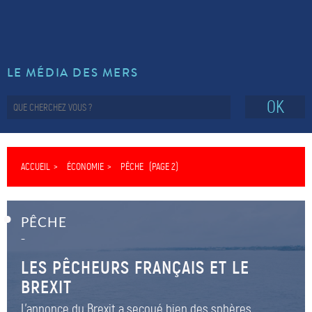
LE MÉDIA DES MERS
OK
ACCUEIL
ÉCONOMIE
PÊCHE
(PAGE 2)
PÊCHE
–
LES PÊCHEURS FRANÇAIS ET LE
BREXIT
L'annonce du Brexit a secoué bien des sphères