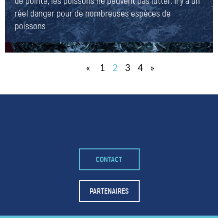
de pointe, les poissons ne peuvent pas lutter. Il y a un
réel danger pour de nombreuses espèces de
poissons.
«
1
2
3
4
»
CONTACT
PARTENAIRES