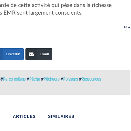
de de cette activité qui pèse dans la richesse
es EMR sont largement conscients.
Ed W.
LinkedIn
Email
#
Parcs éoliens
#
Pêche
#
Pêcheurs
#
Poissons
#
Ressources
- ARTICLES
SIMILAIRES -