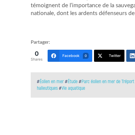
témoignent de l’importance de la sauvegar
nationale, dont les ardents défenseurs d
Partager:
0
Facebook
Twitter
0
Shares
#
Éolien en mer
#
Étude
#
Parc éolien en mer de Tréport
halieutiques
#
Vie aquatique