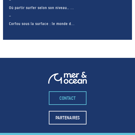
Où partir surfer selon son niveau… ...
Corfou sous la surface : le monde d...
CONTACT
– FACEBOOK –
POUR LIKER
PARTENAIRES
TA MER