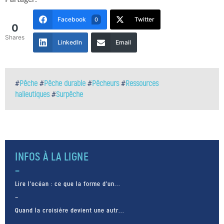
Facebook
Twitter
0
0
Shares
LinkedIn
Email
#
Pêche
#
Pêche durable
#
Pêcheurs
#
Ressources
halieutiques
#
Surpêche
INFOS À LA LIGNE
Lire l’océan : ce que la forme d’un...
Quand la croisière devient une autr...