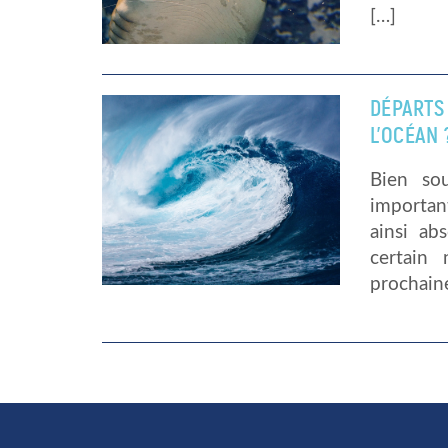
[…]
DÉPARTS
L’OCÉAN 
Bien so
important
ainsi ab
certain
prochaine