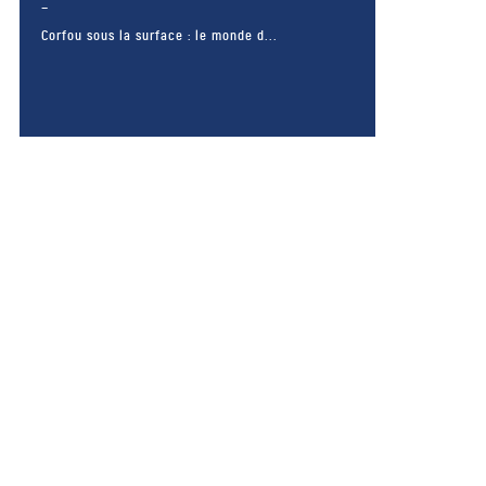
Corfou sous la surface : le monde d...
– FACEBOOK –
POUR LIKER
TA MER
J'AIME