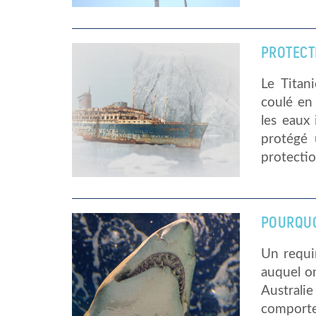
PROTECTI
Le Titan
coulé en
les eaux 
protégé 
protectio
POURQUOI
Un requin
auquel on
Australie
comporte