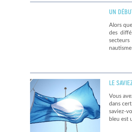
UN DÉBU
Alors que
des diff
secteurs
nautisme 
LE SAVIE
Vous avez
dans cer
saviez-vo
bleu est 