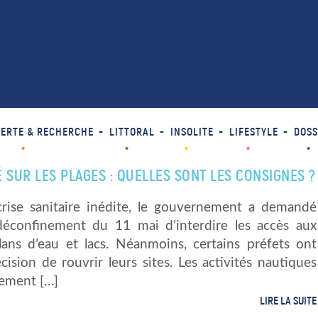
ERTE & RECHERCHE
LITTORAL
INSOLITE
LIFESTYLE
DOSS
 SUR LES PLAGES : QUELLES SONT LES CONSIGNES ?
crise sanitaire inédite, le gouvernement a demandé
déconfinement du 11 mai d’interdire les accès aux
plans d’eau et lacs. Néanmoins, certains préfets ont
écision de rouvrir leurs sites. Les activités nautiques
lement […]
LIRE LA SUITE