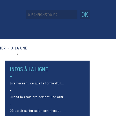
OK
IER
À LA UNE
INFOS À LA LIGNE
Lire l’océan : ce que la forme d’un...
Quand la croisière devient une autr...
Où partir surfer selon son niveau… ...