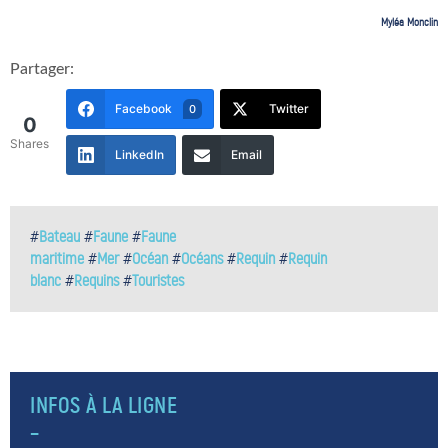
Myléa Monclin
Partager:
Facebook
Twitter
0
0
Shares
LinkedIn
Email
#
Bateau
#
Faune
#
Faune
maritime
#
Mer
#
Océan
#
Océans
#
Requin
#
Requin
blanc
#
Requins
#
Touristes
INFOS À LA LIGNE