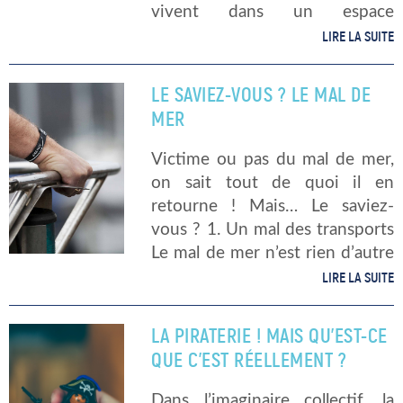
vivent dans un espace
infiniment restreint pendant
LIRE LA SUITE
plusieurs semaines, voir
plusieurs mois… Ce sont les
LE SAVIEZ-VOUS ? LE MAL DE
sous-mariniers. Zoom sur la vie
MER
[…]
Victime ou pas du mal de mer,
on sait tout de quoi il en
retourne ! Mais… Le saviez-
vous ? 1. Un mal des transports
Le mal de mer n’est rien d’autre
qu’un mal des transports…en
LIRE LA SUITE
mer ! À la […]
LA PIRATERIE ! MAIS QU’EST-CE
QUE C’EST RÉELLEMENT ?
Dans l’imaginaire collectif, la