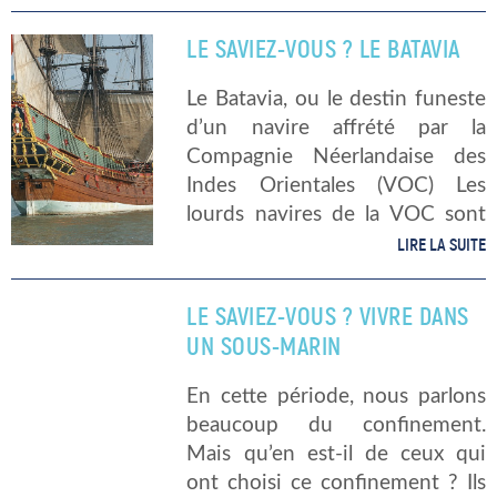
collectera les macros-déchets,
tout en valorisant les énergies
LE SAVIEZ-VOUS ? LE BATAVIA
renouvelables. Zoom sur […]
Le Batavia, ou le destin funeste
d’un navire affrété par la
Compagnie Néerlandaise des
Indes Orientales (VOC) Les
lourds navires de la VOC sont
résistants et capables de
LIRE LA SUITE
ramener vers l’Europe un grand
nombre de marchandises, parmi
LE SAVIEZ-VOUS ? VIVRE DANS
lesquelles principalement des
UN SOUS-MARIN
[…]
En cette période, nous parlons
beaucoup du confinement.
Mais qu’en est-il de ceux qui
ont choisi ce confinement ? Ils