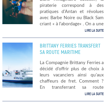
piraterie correspond à des
pratiques d’Antan et révolues
avec Barbe Noire ou Black Sam
criant « à l’abordage« . On a une
pensée émue pour les pirates
LIRE LA SUITE
d’Astérix dont le bateau ne
survit à aucune des aventures
BRITTANY FERRIES TRANSFERT
des […]
SA ROUTE MARITIME
La Compagnie Brittany Ferries a
décidé d’offrir plus de choix à
leurs vacanciers ainsi qu’aux
chaffeurs de fret. Comment ?
En transferrant sa route
maritime Cork-Santander vers
LIRE LA SUITE
Rosslare-Bilbao. Ce transfert
leur permettra de garder un