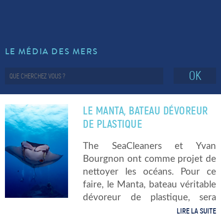
LE MÉDIA DES MERS
OK
LE MANTA, BATEAU DÉVOREUR
DE PLASTIQUE
The SeaCleaners et Yvan
Bourgnon ont comme projet de
nettoyer les océans. Pour ce
faire, le Manta, bateau véritable
dévoreur de plastique, sera
construit entre 2022 et 2024. Il
LIRE LA SUITE