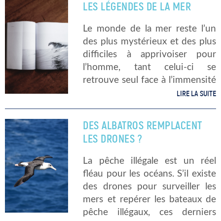
LES LÉGENDES DE LA MER
engagement sur le marché
irlandais, […]
Le monde de la mer reste l’un
des plus mystérieux et des plus
difficiles à apprivoiser pour
l’homme, tant celui-ci se
retrouve seul face à l’immensité
des eaux et la force des
LIRE LA SUITE
éléments qui peuvent se
dresser contre lui. Aussi […]
DES ALBATROS REMPLACENT
LES DRONES ?
La pêche illégale est un réel
fléau pour les océans. S’il existe
des drones pour surveiller les
mers et repérer les bateaux de
pêche illégaux, ces derniers