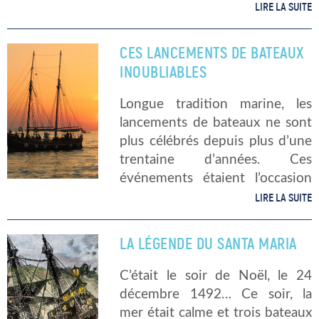
n’ont pas l’intelligence des
LIRE LA SUITE
albatros ! L’albatros, le géant des
air En effet, […]
CES LANCEMENTS DE BATEAUX
INOUBLIABLES
Longue tradition marine, les
lancements de bateaux ne sont
plus célébrés depuis plus d’une
trentaine d’années. Ces
événements étaient l’occasion
de réunir de nombreux
LIRE LA SUITE
amateurs de la mer, notamment
celles et ceux qui avaient
LA LÉGENDE DU SANTA MARIA
contribué à la construction des
bâtiments […]
C’était le soir de Noël, le 24
décembre 1492… Ce soir, la
mer était calme et trois bateaux