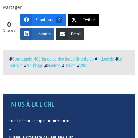
Partager:
Facebook
Twitter
0
0
Shares
LinkedIn
Email
#
Compagnie Néérlandaise des Indes Orientales
#
Indonésie
#
Le
Batavia
#
Naufrage
#
Navires
#
Océan
#
VOC
INFOS À LA LIGNE
Lire l’océan : ce que la forme d’un...
Quand la croisière devient une autr...