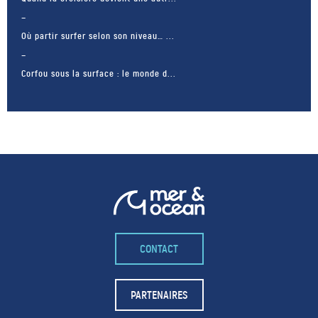
Où partir surfer selon son niveau… ...
Corfou sous la surface : le monde d...
CONTACT
– FACEBOOK –
POUR LIKER
PARTENAIRES
TA MER