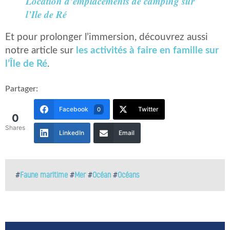
Location d’emplacements de camping sur
l’Ile de Ré
Et pour prolonger l’immersion, découvrez aussi
notre article sur
les activités à faire en famille sur
l’Île de Ré
.
Partager:
Facebook
Twitter
0
0
Shares
LinkedIn
Email
#
Faune maritime
#
Mer
#
Océan
#
Océans