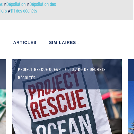
es
#
Dépollution
#
Dépollution des
ners
#
Tri des déchêts
- ARTICLES
SIMILAIRES -
PROJECT RESCUE OCEAN : 7 530,7 KG DE DÉCHETS
RÉCOLTÉS