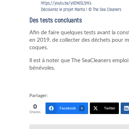
https://youtu.be/yXEMJSL5rKs
Découvrez le projet Manta ! © The Sea Cleaners
Des tests concluants
Afin de faire quelques tests avant la con
en 2019, de collecter des déchets pour met
coques.
Il est à noter que The SeaCleaners emploie
bénévoles.
Partager:
0
Facebook
Twitter
0
Shares