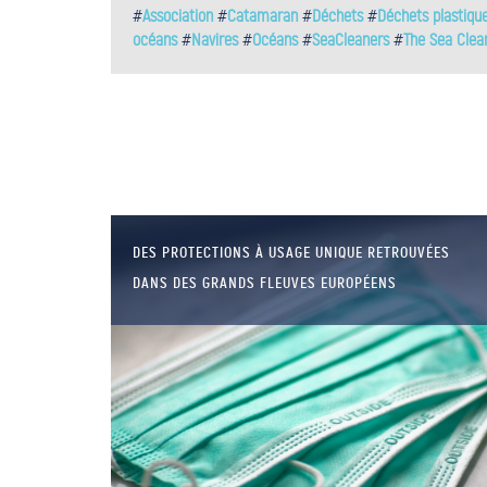
#
Association
#
Catamaran
#
Déchets
#
Déchets plastiqu
océans
#
Navires
#
Océans
#
SeaCleaners
#
The Sea Clea
DES PROTECTIONS À USAGE UNIQUE RETROUVÉES
DANS DES GRANDS FLEUVES EUROPÉENS