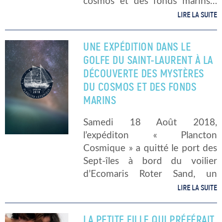
cosmos et des fonds marins…
Quelques heures après le
LIRE LA SUITE
départ du port de Sept-Îles : On
revoit les gestes de sécurités
UNE EXPÉDITION DANS LE
[…]
GOLFE DU SAINT-LAURENT À LA
DÉCOUVERTE DES MYSTÈRES
DU COSMOS ET DES FONDS
MARINS
Samedi 18 Août 2018,
l’expéditon « Plancton
Cosmique » a quitté le port des
Sept-îles à bord du voilier
d’Ecomaris Roter Sand, un
ketch à quatre voiles, en
LIRE LA SUITE
direction de l’archipel de
Mingan et la côte nord de l’île
LA PETITE FILLE QUI PRÉFÉRAIT