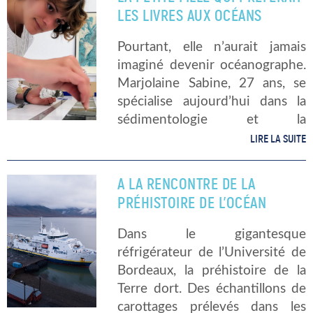
Anticosti. Le départ […]
LES LIVRES AUX OCÉANS
Pourtant, elle n’aurait jamais
imaginé devenir océanographe.
Marjolaine Sabine, 27 ans, se
spécialise aujourd’hui dans la
sédimentologie et la
paléoclimatologie. Elle
LIRE LA SUITE
deviendra enseignant-
chercheur. Posée, la voix très
A LA RENCONTRE DE LA
douce et le ton pédagogue, elle
PRÉHISTOIRE DE L’OCÉAN
remonte son temps bien moins
compliqué que […]
Dans le gigantesque
réfrigérateur de l’Université de
Bordeaux, la préhistoire de la
Terre dort. Des échantillons de
carottages prélevés dans les