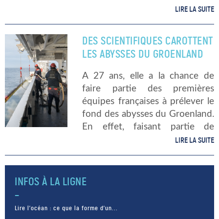
mers d’Islande et du Groenland
LIRE LA SUITE
attendent d’être passés à la
loupe de scientifiques. L’équipe
DES SCIENTIFIQUES CAROTTENT
du laboratoire Epoc va bientôt
LES ABYSSES DU GROENLAND
les […]
A 27 ans, elle a la chance de
faire partie des premières
équipes françaises à prélever le
fond des abysses du Groenland.
En effet, faisant partie de
l’équipe bordelaise invitée à
LIRE LA SUITE
partager les données
scientifiques du Service
Hydrographique et
INFOS À LA LIGNE
Océanographique […]
Lire l’océan : ce que la forme d’un...