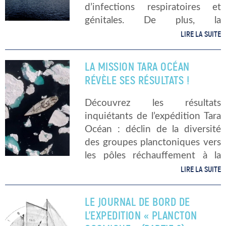
d’infections respiratoires et
génitales. De plus, la
chlamydiose est notamment
LIRE LA SUITE
très répandue chez les femmes
de 16 à 24 ans. Des nouvelles
LA MISSION TARA OCÉAN
bactéries ? C’est dans un milieu
RÉVÈLE SES RÉSULTATS !
[…]
Découvrez les résultats
inquiétants de l’expédition Tara
Océan : déclin de la diversité
des groupes planctoniques vers
les pôles réchauffement à la
surface des océans et
LIRE LA SUITE
tropicalisation de la diversité du
plancton dans les régions
LE JOURNAL DE BORD DE
tempérées et polaires
L’EXPEDITION « PLANCTON
conséquences sur […]