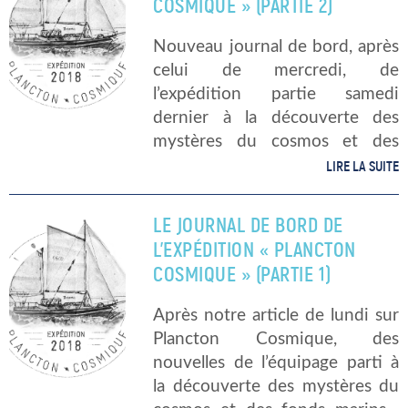
COSMIQUE » (PARTIE 2)
Nouveau journal de bord, après
celui de mercredi, de
l’expédition partie samedi
dernier à la découverte des
mystères du cosmos et des
fonds marins… Extrait du
LIRE LA SUITE
journal de Louise Hénault-
Ethier, chef des projets
LE JOURNAL DE BORD DE
scientifiques à la Fondation
L’EXPÉDITION « PLANCTON
David Suzuki […]
COSMIQUE » (PARTIE 1)
Après notre article de lundi sur
Plancton Cosmique, des
nouvelles de l’équipage parti à
la découverte des mystères du