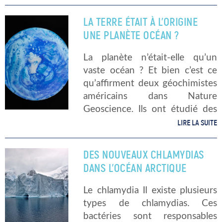
définitivement Tara. Enfin, Tara
vogue, dévouée à la recherche
LA TERRE ÉTAIT À L’ORIGINE
scientifique et à la défense de
UNE PLANÈTE OCÉAN ?
[…]
La planète n’était-elle qu’un
vaste océan ? Et bien c’est ce
qu’affirment deux géochimistes
américains dans Nature
Geoscience. Ils ont étudié des
roches datant de l’Archéen, lors
LIRE LA SUITE
de multiples missions
d’exploration. En effet, ces
DES NOUVEAUX CHLAMYDIAS
roches sont vieilles d’environ
DANS L’OCÉAN ARCTIQUE
3,2 milliards […]
Le chlamydia Il existe plusieurs
types de chlamydias. Ces
bactéries sont responsables