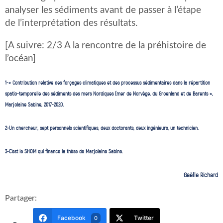
analyser les sédiments avant de passer à l’étape
de l’interprétation des résultats.
[A suivre: 2/3 A la rencontre de la préhistoire de
l’océan]
1-« Contribution relative des forçages climatiques et des processus sédimentaires dans la répartition
spatio-temporelle des sédiments des mers Nordiques (mer de Norvège, du Groenland et de Barents »,
Marjolaine Sabine, 2017-2020.
2-Un chercheur, sept personnels scientifiques, deux doctorants, deux ingénieurs, un technicien.
3-C’est le SHOM qui finance la thèse de Marjolaine Sabine.
Gaëlle Richard
Partager:
Facebook
Twitter
0