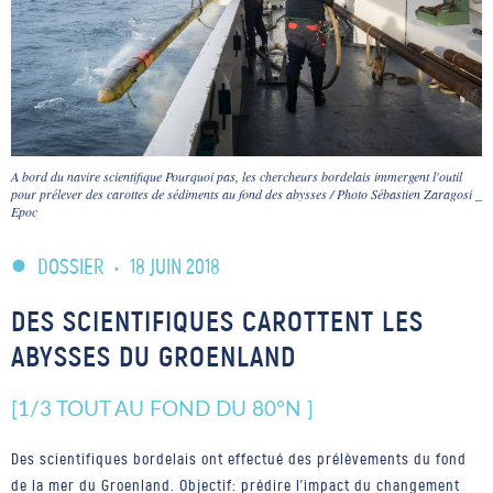
A bord du navire scientifique Pourquoi pas, les chercheurs bordelais immergent l'outil
pour prélever des carottes de sédiments au fond des abysses / Photo Sébastien Zaragosi _
Epoc
DOSSIER
•
18 JUIN 2018
DES SCIENTIFIQUES CAROTTENT LES
ABYSSES DU GROENLAND
[1/3 TOUT AU FOND DU 80°N ]
Des scientifiques bordelais ont effectué des prélèvements du fond
de la mer du Groenland. Objectif: prédire l'impact du changement