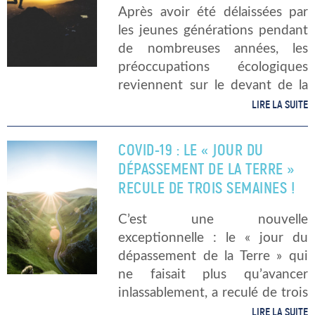
Après avoir été délaissées par
les jeunes générations pendant
de nombreuses années, les
préoccupations écologiques
reviennent sur le devant de la
scène. Elles se frayent une place
LIRE LA SUITE
de choix au sein des
préoccupations des jeunes
COVID-19 : LE « JOUR DU
français. La sauvegarde des
DÉPASSEMENT DE LA TERRE »
océans […]
RECULE DE TROIS SEMAINES !
C’est une nouvelle
exceptionnelle : le « jour du
dépassement de la Terre » qui
ne faisait plus qu’avancer
inlassablement, a reculé de trois
semaines. « Jour du
LIRE LA SUITE