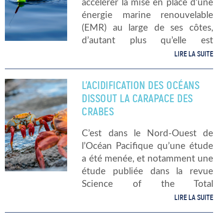
accélérer la mise en place d’une
énergie marine renouvelable
(EMR) au large de ses côtes,
d’autant plus qu’elle est
largement devancée en cela, en
LIRE LA SUITE
Europe par l’Allemagne et le
Royaume-Uni. Les parcs éoliens
L’ACIDIFICATION DES OCÉANS
doivent se […]
DISSOUT LA CARAPACE DES
CRABES
C’est dans le Nord-Ouest de
l’Océan Pacifique qu’une étude
a été menée, et notamment une
étude publiée dans la revue
Science of the Total
Environment, financée par
LIRE LA SUITE
l’Agence américaine