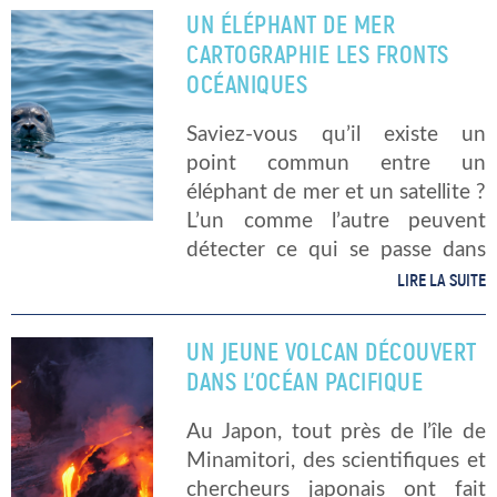
d’observation océanique et
UN ÉLÉPHANT DE MER
atmosphérique (NOAA). Que
CARTOGRAPHIE LES FRONTS
dit cette étude ? Cette […]
OCÉANIQUES
Saviez-vous qu’il existe un
point commun entre un
éléphant de mer et un satellite ?
L’un comme l’autre peuvent
détecter ce qui se passe dans
les fonds marins. Une équipe
LIRE LA SUITE
composée de chercheurs
français et américains s’est
UN JEUNE VOLCAN DÉCOUVERT
servie des données recueillies
DANS L’OCÉAN PACIFIQUE
[…]
Au Japon, tout près de l’île de
Minamitori, des scientifiques et
chercheurs japonais ont fait