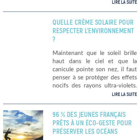
pollution des océans ? En quoi
LIRE LA SUITE
consiste cette étude ? La
pollution aux microfibres de […]
QUELLE CRÈME SOLAIRE POUR
RESPECTER L’ENVIRONNEMENT
?
Maintenant que le soleil brille
haut dans le ciel et que la
canicule pointe son nez, il faut
penser à se protéger des effets
nocifs des rayons ultra-violets.
S’il est impératif de s’enduire la
LIRE LA SUITE
peau de crème solaire
protectrice, il […]
96 % DES JEUNES FRANÇAIS
PRÊTS À UN ÉCO-GESTE POUR
PRÉSERVER LES OCÉANS