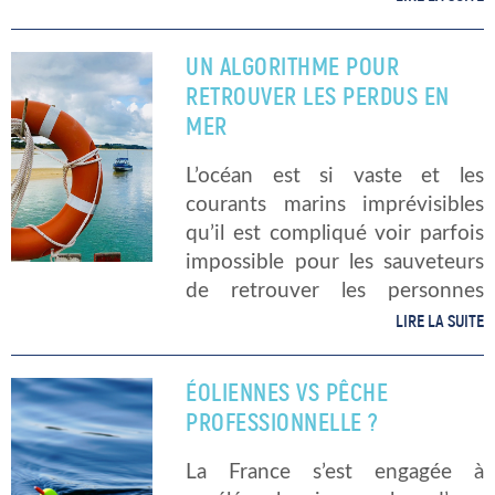
dépassement de la Terre » Que
signifie cette expression pour le
UN ALGORITHME POUR
moins alarmante ? « Jour du […]
RETROUVER LES PERDUS EN
MER
L’océan est si vaste et les
courants marins imprévisibles
qu’il est compliqué voir parfois
impossible pour les sauveteurs
de retrouver les personnes
perdues dans l’océan…
LIRE LA SUITE
Cependant, un groupe de
chercheurs de l’Institut de
ÉOLIENNES VS PÊCHE
technologie du Massachusetts
PROFESSIONNELLE ?
(MIT) ont mis au […]
La France s’est engagée à