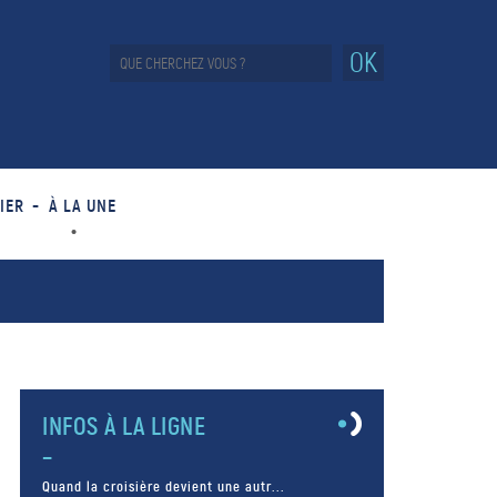
OK
IER
À LA UNE
INFOS À LA LIGNE
Quand la croisière devient une autr...