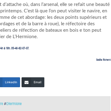
d’attache où, dans l’arsenal, elle se refait une beauté
intemps. C’est là que l’on peut visiter le navire, en
ramme de cet abordage: les deux points supérieurs et
ordages et de la barre à roue), le réfectoire des
teliers de réfection de bateaux en bois e ton peut
ier de L’Hermione.
4h à 18h. 05-46-82-07-07.
Gaëlle Richard
LinkedIn
Email
ire
#
L'Hermione