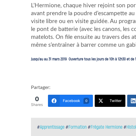
L’Hermione, chaque hiver rejoint son port 
avant prendre la poudre d’escampette au pr
visite libre ou en visite guidée. Au prog
le pont de batterie (avec les canons, les c
matelots. On file ensuite au travers des a
même s’entraîner à barrer comme un gab
Jusqu’au au 31 mars 2019 Ouverture tous les jours de 10h à 12h30 et de 1
Partager:
0
Facebook
Twitter
0
Shares
#
Apprentissage
#
Formation
#
Frégate Hermione
#
Histo