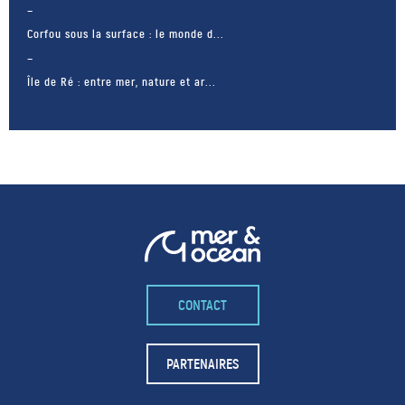
Corfou sous la surface : le monde d...
Île de Ré : entre mer, nature et ar...
CONTACT
– FACEBOOK –
POUR LIKER
PARTENAIRES
TA MER