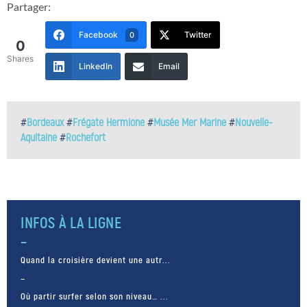
Partager:
Facebook
Twitter
0
0
Shares
LinkedIn
Email
#
Bordeaux
#
Frégate Hermione
#
Musée Mer Marine
#
Nouvelle-
Aquitaine
#
Rochefort
INFOS À LA LIGNE
Quand la croisière devient une autr...
Où partir surfer selon son niveau… ...