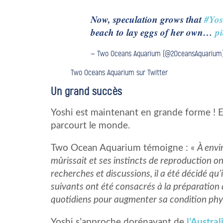
Now, speculation grows that
#Yos
beach to lay eggs of her own…
p
— Two Oceans Aquarium (@2OceansAquarium
Two Oceans Aquarium sur Twitter
Un grand succès
Yoshi est maintenant en grande forme ! El
parcourt le monde.
Two Ocean Aquarium témoigne : «
À envi
mûrissait et ses instincts de reproduction 
recherches et discussions, il a été décidé qu’i
suivants ont été consacrés à la préparation 
quotidiens pour augmenter sa condition phy
Yoshi s’approche dorénavant de
l’Austral