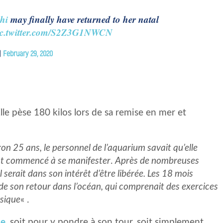
hi
may finally have returned to her natal
ic.twitter.com/S2Z3G1NWCN
)
February 29, 2020
le pèse 180 kilos lors de sa remise en mer et
ron 25 ans, le personnel de l’aquarium savait qu’elle
ont commencé à se manifester
.
Après de nombreuses
l serait dans son intérêt d’être libérée. Les 18 mois
de son retour dans l’océan, qui comprenait des exercices
sique
« .
ie
, soit pour y pondre à son tour, soit simplement