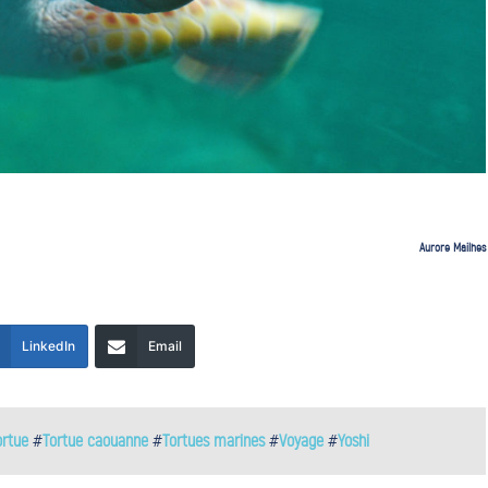
Aurore Mailhes
LinkedIn
Email
ortue
#
Tortue caouanne
#
Tortues marines
#
Voyage
#
Yoshi