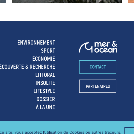
ENVIRONNEMENT
SPORT
ÉCONOMIE
ÉCOUVERTE & RECHERCHE
CONTACT
LITTORAL
INSOLITE
PARTENAIRES
LIFESTYLE
DOSSIER
À LA UNE
LOG MONTAGNE & OUTDOOR
e site, vous acceptez l’utilisation de Cookies ou autres traceurs.