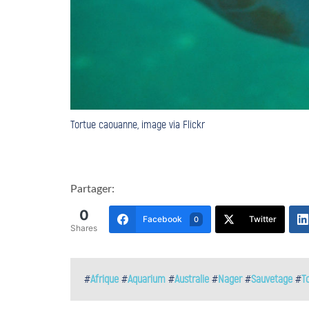
Tortue caouanne, image via Flickr
Partager:
0
Facebook
Twitter
0
Shares
#
Afrique
#
Aquarium
#
Australie
#
Nager
#
Sauvetage
#
T