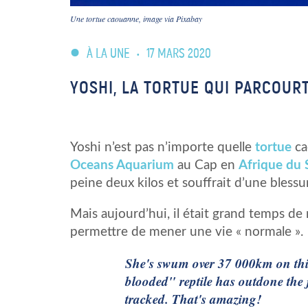
Une tortue caouanne, image via Pixabay
À LA UNE
•
17 MARS 2020
YOSHI, LA TORTUE QUI PARCOUR
Yoshi n’est pas n’importe quelle
tortue
ca
Oceans Aquarium
au Cap en
Afrique du 
peine deux kilos et souffrait d’une blessur
Mais aujourd’hui, il était grand temps de 
permettre de mener une vie « normale ».
She's swum over 37 000km on this 
blooded" reptile has outdone the 
tracked. That's amazing!