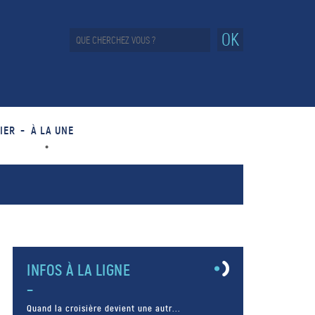
OK
IER
À LA UNE
INFOS À LA LIGNE
Quand la croisière devient une autr...