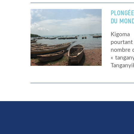
PLONGÉE
DU MON
Kigoma 
pourtant
nombre d
« tangany
Tanganyik