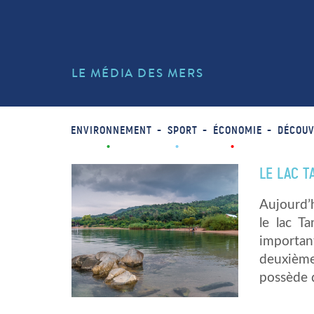
LE MÉDIA DES MERS
ENVIRONNEMENT
SPORT
ÉCONOMIE
DÉCOUV
LE LAC 
Aujourd’
le lac T
importan
deuxième
possède 