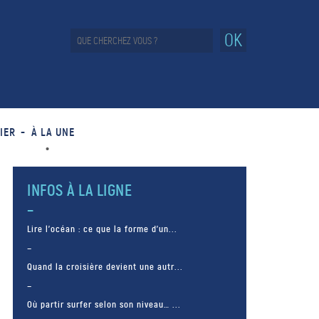
OK
IER
À LA UNE
INFOS À LA LIGNE
Lire l’océan : ce que la forme d’un...
Quand la croisière devient une autr...
Où partir surfer selon son niveau… ...