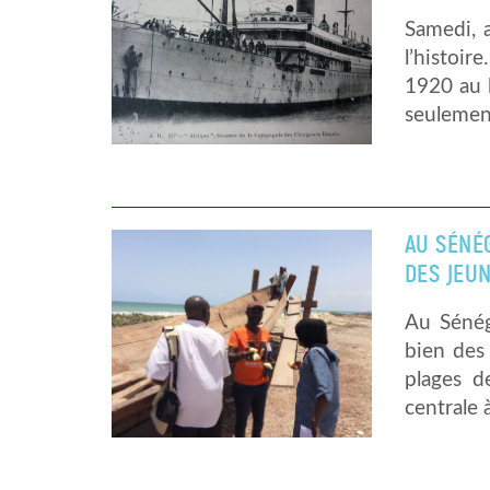
Samedi, 
l’histoir
1920 au l
seulement
AU SÉNÉG
DES JEU
Au Sénég
bien des 
plages d
centrale 