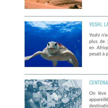
YOSHI, 
Yoshi n’e
plus de
en Afriq
pesait à 
CENTENAI
On lève 
appareil
destinat