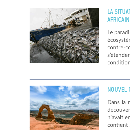
LA SITU
AFRICAIN
Le paradi
écosystè
contre-c
s’étenden
condition
NOUVEL 
Dans la r
découver
n’avait e
contient 