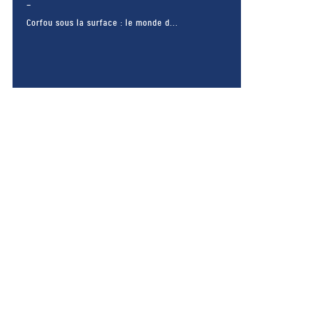
Corfou sous la surface : le monde d...
– FACEBOOK –
POUR LIKER
TA MER
J'AIME