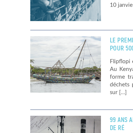
10 janvie
LE PREM
POUR 50
Flipflopi
Au Kenya
forme tr
déchets 
sur […]
99 ANS A
DE RÉ