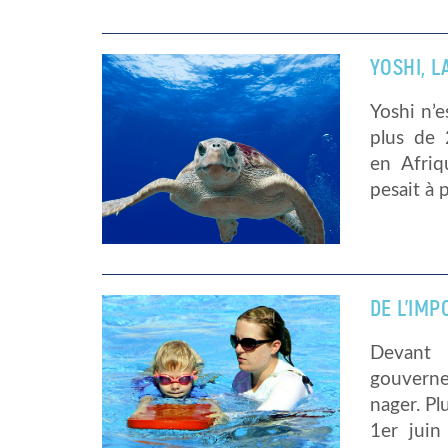
YOSHI, 
Yoshi n’e
plus de
en Afriq
pesait à 
DE L’IM
Devant 
gouverne
nager. P
1er juin