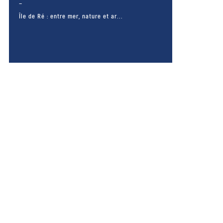
Île de Ré : entre mer, nature et ar...
– FACEBOOK –
POUR LIKER
TA MER
J'AIME