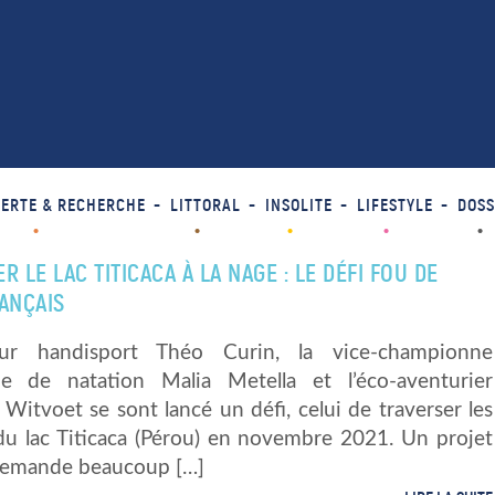
ERTE & RECHERCHE
LITTORAL
INSOLITE
LIFESTYLE
DOSS
R LE LAC TITICACA À LA NAGE : LE DÉFI FOU DE
ANÇAIS
ur handisport Théo Curin, la vice-championne
e de natation Malia Metella et l’éco-aventurier
Witvoet se sont lancé un défi, celui de traverser les
u lac Titicaca (Pérou) en novembre 2021. Un projet
demande beaucoup […]