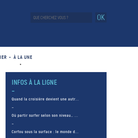
OK
IER
À LA UNE
INFOS À LA LIGNE
Quand la croisière devient une autr...
Où partir surfer selon son niveau… ...
Corfou sous la surface : le monde d...