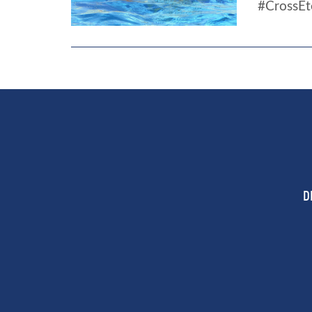
#CrossEt
D