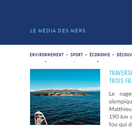
LE MÉDIA DES MERS
ENVIRONNEMENT
SPORT
ÉCONOMIE
DÉCOUV
TRAVERSE
TROIS FR
Le nage
olympiqu
Matthieu 
190 km d
fou qui 