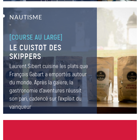
pour aller au-delà de la simple
cohésion
NAUTISME
–
[COURSE AU LARGE]
LE CUISTOT DES
SKIPPERS
Laurent Sibert cuisine les plats que
François Gabart a emportés autour
du monde. Après la galère, la
gastronomie d’aventures réussit
son pari, cadencé sur l’exploit du
vainqueur