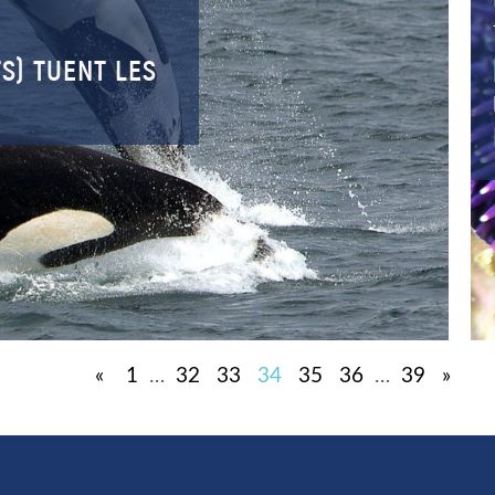
S) TUENT LES
«
1
…
32
33
34
35
36
…
39
»