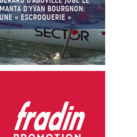
GÉRARD D’ABOVILLE JUGE LE
MANTA D’YVAN BOURGNON:
UNE « ESCROQUERIE »