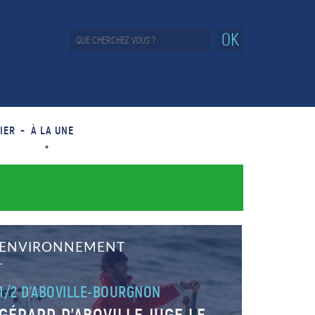
OK
IER
À LA UNE
ENVIRONNEMENT
–
1/2 D'ABOVILLE-BOURGNON