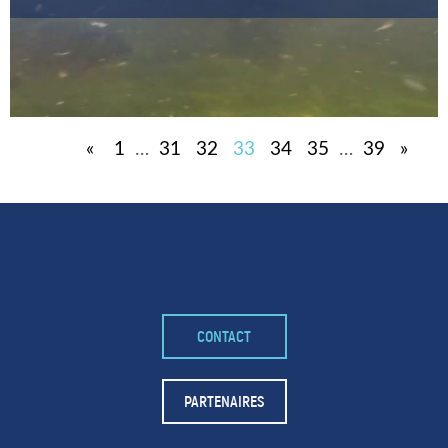
«
1
…
31
32
33
34
35
…
39
»
CONTACT
PARTENAIRES