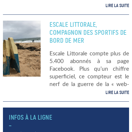
créateurs comme le plus grand
LIRE LA SUITE
du monde. Quand l’attraction
touristique rencontre l’écologie
ESCALE LITTORALE,
Fin septembre dernier, le
COMPAGNON DES SPORTIFS DE
Royaume de Bahreïn […]
BORD DE MER
Escale Littorale compte plus de
5.400 abonnés à sa page
Facebook. Plus qu’un chiffre
superficiel, ce compteur est le
nerf de la guerre de la « web-
app » spécialisée dans le
LIRE LA SUITE
tourisme du littoral. En 2017,
Isabelle Saxer fonde Escale
Littorale à […]
INFOS À LA LIGNE