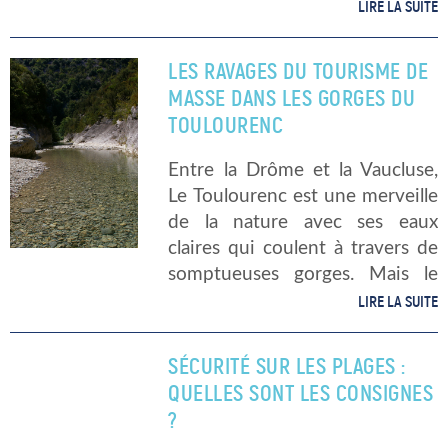
dangereusement sur leur santé.
LIRE LA SUITE
Dans cette optique, les
autorités compétentes ont
LES RAVAGES DU TOURISME DE
procédé à la fermeture des
MASSE DANS LES GORGES DU
points d’eau jugés « toxiques
TOULOURENC
[…]
Entre la Drôme et la Vaucluse,
Le Toulourenc est une merveille
de la nature avec ses eaux
claires qui coulent à travers de
somptueuses gorges. Mais le
constat est triste, le tourisme
LIRE LA SUITE
de masse a vite fait de ravager
ce […]
SÉCURITÉ SUR LES PLAGES :
QUELLES SONT LES CONSIGNES
?