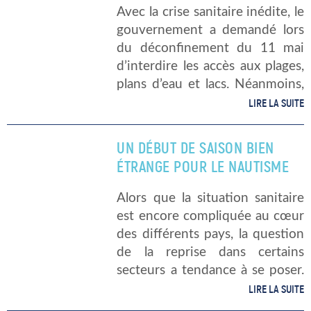
Avec la crise sanitaire inédite, le
gouvernement a demandé lors
du déconfinement du 11 mai
d’interdire les accès aux plages,
plans d’eau et lacs. Néanmoins,
certains préfets ont pris la
LIRE LA SUITE
décision de rouvrir leurs sites.
Les activités nautiques sont
UN DÉBUT DE SAISON BIEN
également […]
ÉTRANGE POUR LE NAUTISME
Alors que la situation sanitaire
est encore compliquée au cœur
des différents pays, la question
de la reprise dans certains
secteurs a tendance à se poser.
C’est notamment le cas du
LIRE LA SUITE
nautisme dont l’essentiel de