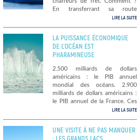
chaffeurs de fret. Comment ?
En transferrant sa route
maritime Cork-Santander vers
LIRE LA SUITE
Rosslare-Bilbao. Ce transfert
leur permettra de garder un
LA PUISSANCE ÉCONOMIQUE
engagement sur le marché
DE L’OCÉAN EST
irlandais, […]
PHARAMINEUSE
2.500 milliards de dollars
américains : le PIB annuel
mondial des océans. 2.900
milliards de dollars américains :
le PIB annuel de la France. Ces
deux chiffres sont la claire
LIRE LA SUITE
indication du potentiel
économique formidable que
UNE VISITE À NE PAS MANQUER
constituent les océans.
: LES GRANDS LACS