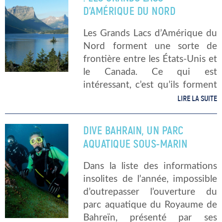
Néanmoins, cette richesse […]
D’AMÉRIQUE DU NORD
Les Grands Lacs d’Amérique du
Nord forment une sorte de
frontière entre les États-Unis et
le Canada. Ce qui est
intéressant, c’est qu’ils forment
le groupement de lacs constitué
LIRE LA SUITE
d’eau douce le plus étendue au
monde. Lorsque l’on associe ce
DIVE BAHRAIN, UN PARC
[…]
AQUATIQUE SOUS-MARIN
Dans la liste des informations
insolites de l’année, impossible
d’outrepasser l’ouverture du
parc aquatique du Royaume de
Bahreïn, présenté par ses