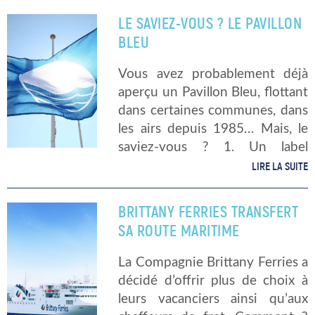
l’activité se déroule au cours […]
LE SAVIEZ-VOUS ? LE PAVILLON
BLEU
Vous avez probablement déjà
aperçu un Pavillon Bleu, flottant
dans certaines communes, dans
les airs depuis 1985… Mais, le
saviez-vous ? 1. Un label
touristique mais pas que… Le
LIRE LA SUITE
Pavillon bleu est un label créé
en 1985 par Teragir. Il […]
BRITTANY FERRIES TRANSFERT
SA ROUTE MARITIME
La Compagnie Brittany Ferries a
décidé d’offrir plus de choix à
leurs vacanciers ainsi qu’aux