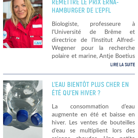
REMETTRE LE PRIX ERNA-
HAMBURGER DE L’EPFL
Biologiste, professeure à
l’Université de Brême et
directrice de l’Institut Alfred-
Wegener pour la recherche
polaire et marine, Antje Boetius
est une femme à la personnalité
LIRE LA SUITE
inspirante. Après avoir exploré
la banquise, elle s’implique et
L’EAU BIENTÔT PLUS CHER EN
dévoue une grande partie de
ÉTÉ QU’EN HIVER ?
son […]
La consommation d’eau
augmente en été et baisse en
hiver. Les ventes de bouteilles
d’eau se multiplient lors des