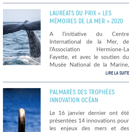
considérables d’un territoire à
l’autre. En effet, il existerait plus
LAURÉATS DU PRIX « LES
de […]
MÉMOIRES DE LA MER » 2020
A l’initiative du Centre
International de la Mer, de
l’Association Hermione-La
Fayette, et avec le soutien du
Musée National de la Marine,
les prix des Mémoires de la Mer
LIRE LA SUITE
récompensent depuis 15 ans
des auteurs de livres, de bandes
PALMARÈS DES TROPHÉES
dessinées […]
INNOVATION OCÉAN
Le 16 janvier dernier ont été
présentées 14 innovations pour
les enjeux des mers et des