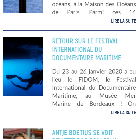
océans, à la Maison des Océans
de Paris. Parmi ces 14
innovations, choisies par un
LIRE LA SUITE
jury émérite, ont été décernés
7 trophées. Retour sur […]
RETOUR SUR LE FESTIVAL
INTERNATIONAL DU
DOCUMENTAIRE MARITIME
Du 23 au 26 janvier 2020 a eu
lieu le FIDOM, le Festival
International du Documentaire
Maritime, au Musée Mer
Marine de Bordeaux ! On
revient sur les temps fort de
LIRE LA SUITE
ces jours riches en images
exceptionnelles. Le premier
ANTJE BOETIUS SE VOIT
FIDOM […]