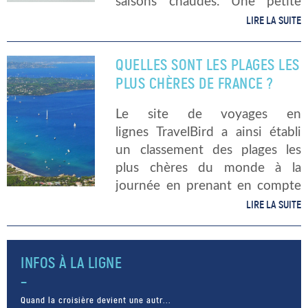
saisons chaudes. Une petite
hausse de prix de l’eau dans
LIRE LA SUITE
cette période-là permettra de
faire des bons chiffres. Les
QUELLES SONT LES PLAGES LES
bonnes raisons […]
PLUS CHÈRES DE FRANCE ?
Le site de voyages en
lignes TravelBird a ainsi établi
un classement des plages les
plus chères du monde à la
journée en prenant en compte
ces nombreux critères. Parmi
LIRE LA SUITE
les 300 plages, on retrouve
quinze plages françaises. Le
titre de la […]
INFOS À LA LIGNE
Quand la croisière devient une autr...