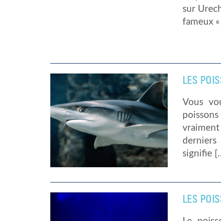
sur Urech
fameux « 
LES POI
Vous vo
poissons
vraiment
derniers
signifie [
LES POI