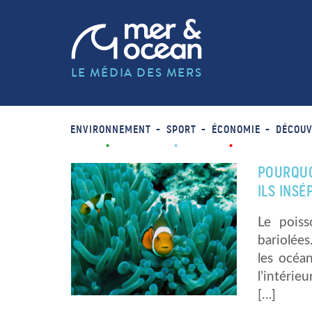
LE MÉDIA DES MERS
ENVIRONNEMENT
SPORT
ÉCONOMIE
DÉCOUV
POURQUO
ILS INSÉ
Le pois
bariolées
les océan
l’intéri
[…]