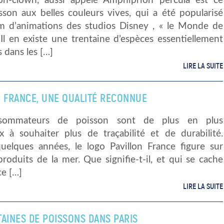
on-clown, aussi appelé Amphiprion percula est ce
sson aux belles couleurs vives, qui a été popularisé
ilm d’animations des studios Disney , « le Monde de
Il en existe une trentaine d’espèces essentiellement
 dans les […]
LIRE LA SUITE
N FRANCE, UNE QUALITÉ RECONNUE
sommateurs de poisson sont de plus en plus
 à souhaiter plus de traçabilité et de durabilité.
uelques années, le logo Pavillon France figure sur
produits de la mer. Que signifie-t-il, et qui se cache
ce […]
LIRE LA SUITE
TAINES DE POISSONS DANS PARIS