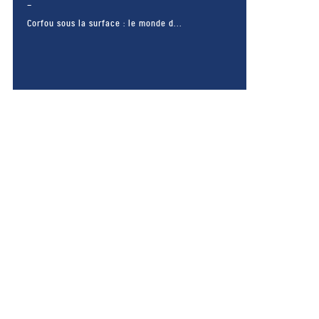
Corfou sous la surface : le monde d...
– FACEBOOK –
POUR LIKER
TA MER
J'AIME