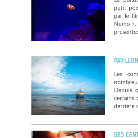
Le poiss
petit poi
par le f
Nemo ». 
présentes
PAVILLO
Les con
nombreux
Depuis q
certains 
derrière 
DES CEN