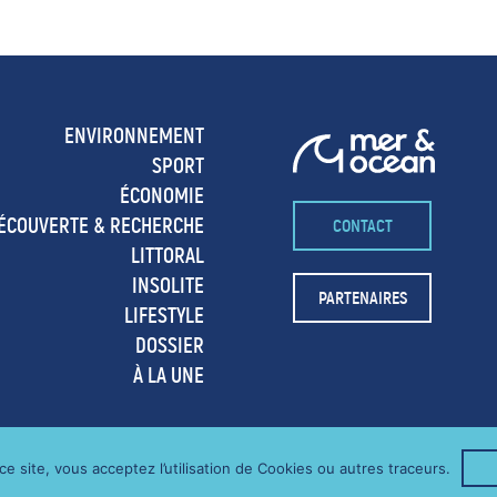
ENVIRONNEMENT
SPORT
ÉCONOMIE
ÉCOUVERTE & RECHERCHE
CONTACT
LITTORAL
INSOLITE
PARTENAIRES
LIFESTYLE
DOSSIER
À LA UNE
e site, vous acceptez l’utilisation de Cookies ou autres traceurs.
LOG MONTAGNE & OUTDOOR