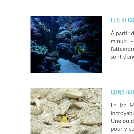
LES SEC
À partir 
minuit »
l’attein
sont donc
CONSTRU
Le lac M
incroyabl
Une ou de
pour y co