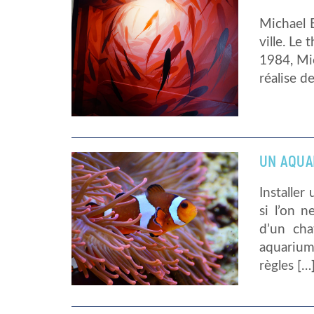
Michael B
ville. Le
1984, Mic
réalise d
UN AQUAR
Installe
si l’on n
d’un chat
aquariums
règles […