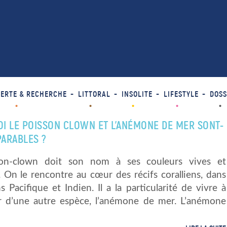
ERTE & RECHERCHE
LITTORAL
INSOLITE
LIFESTYLE
DOSS
I LE POISSON CLOWN ET L’ANÉMONE DE MER SONT-
PARABLES ?
son-clown doit son nom à ses couleurs vives et
. On le rencontre au cœur des récifs coralliens, dans
s Pacifique et Indien. Il a la particularité de vivre à
eur d’une autre espèce, l’anémone de mer. L’anémone