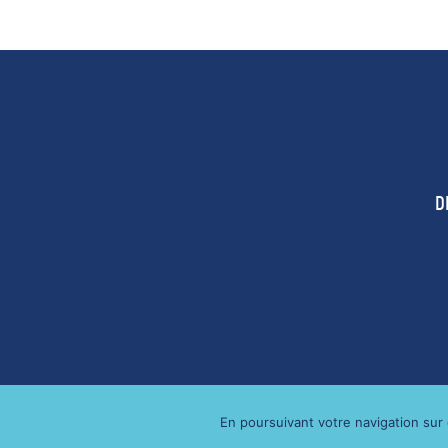
D
MENTIONS LÉGALES
RGPD
En poursuivant votre navigation sur c
2021 - THE WOODSTOCK
B
|
|
|