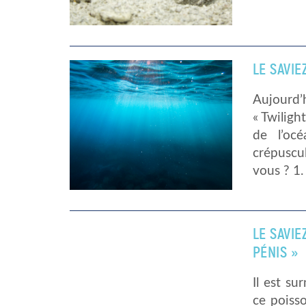
LE SAVIE
Aujourd’
« Twiligh
de l’oc
crépuscu
vous ? 1
LE SAVIE
PÉNIS »
Il est su
ce poiss