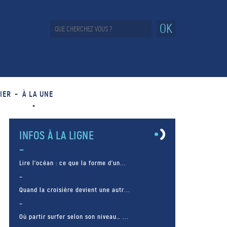
OK
IER
À LA UNE
INFOS À LA LIGNE
Lire l’océan : ce que la forme d’un...
Quand la croisière devient une autr...
Où partir surfer selon son niveau… ...