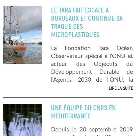
le Scripps Institution of
LE TARA FAIT ESCALE À
Oceanography de San Diego et
BORDEAUX ET CONTINUE SA
publiée dans Limnology et
TRAQUE DES
Oceanography Letters, révèle
MICROPLASTIQUES
[…]
La Fondation Tara Océan
Observateur spécial à l’ONU et
acteur des Objectifs du
Développement Durable de
l’Agenda 2030 de l’ONU, la
Fondation Tara Océan a un but
LIRE LA SUITE
premier : faire le l’Océan une
responsabilité commune.
UNE ÉQUIPE DU CNRS EN
Fondation Tara Océan est la […]
MÉDITERRANÉE
Depuis le 20 septembre 2019