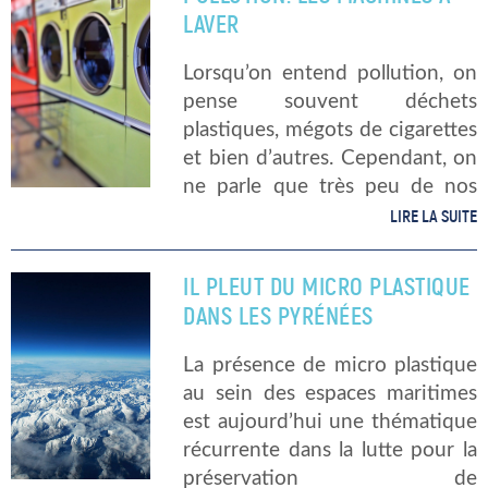
demain. La faune et […]
LAVER
Lorsqu’on entend pollution, on
pense souvent déchets
plastiques, mégots de cigarettes
et bien d’autres. Cependant, on
ne parle que très peu de nos
machines à laver. Et pourtant,
LIRE LA SUITE
elles déversent des tonnes de
microplastiques dans les
IL PLEUT DU MICRO PLASTIQUE
océans. Les chercheurs
DANS LES PYRÉNÉES
Canadien […]
La présence de micro plastique
au sein des espaces maritimes
est aujourd’hui une thématique
récurrente dans la lutte pour la
préservation de