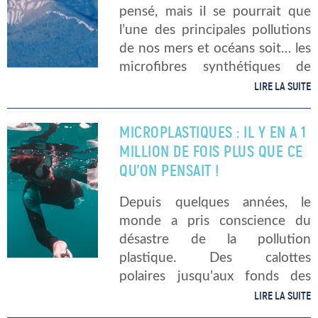
pensé, mais il se pourrait que
l’une des principales pollutions
de nos mers et océans soit… les
microfibres synthétiques de
nos vêtements ! Pourquoi et
LIRE LA SUITE
comment est-ce possible ? Et
que peut-on faire pour arranger
MICROPLASTIQUES : IL Y EN A 1
cela […]
MILLION DE FOIS PLUS QUE CE
QU’ON PENSAIT !
Depuis quelques années, le
monde a pris conscience du
désastre de la pollution
plastique. Des calottes
polaires jusqu’aux fonds des
océans, ils sont partout. Une
LIRE LA SUITE
nouvelle étude, menée par