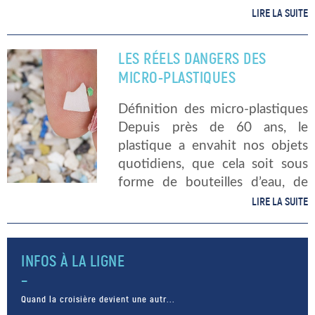
l’environnement.
LIRE LA SUITE
Malheureusement, les
conséquences de ce fléau sont
LES RÉELS DANGERS DES
encore trop peu étudiées et
MICRO-PLASTIQUES
continuent de nous surprendre.
Ainsi, […]
Définition des micro-plastiques
Depuis près de 60 ans, le
plastique a envahit nos objets
quotidiens, que cela soit sous
forme de bouteilles d’eau, de
couverts jetables, de flacons, de
LIRE LA SUITE
pneus, et même sous forme de
vêtements. Le plastique peut
également […]
INFOS À LA LIGNE
Quand la croisière devient une autr...