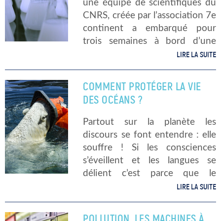
une équipe de scientifiques du
CNRS, créée par l’association 7e
continent a embarqué pour
trois semaines à bord d’une
goélette en mer Méditerranée.
LIRE LA SUITE
Ces trois semaines de
recherche ont pour but
COMMENT PROTÉGER LA VIE
d’analyser les résidus de […]
DES OCÉANS ?
Partout sur la planète les
discours se font entendre : elle
souffre ! Si les consciences
s’éveillent et les langues se
délient c’est parce que le
rythme auquel nous vivons
LIRE LA SUITE
aujourd’hui laisse peu
d’alternatives au monde de
POLLUTION. LES MACHINES À