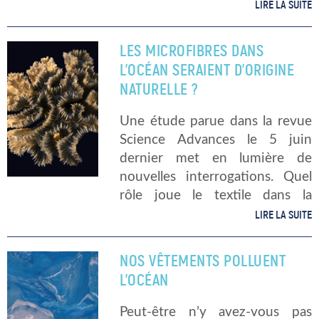
boucle sa onzième
LIRE LA SUITE
circumnavigation à bord de son
voilier de 34 […]
LES MICROFIBRES DANS
L’OCÉAN SERAIENT D’ORIGINE
NATURELLE ?
Une étude parue dans la revue
Science Advances le 5 juin
dernier met en lumière de
nouvelles interrogations. Quel
rôle joue le textile dans la
pollution des océans ? En quoi
LIRE LA SUITE
consiste cette étude ? La
pollution aux microfibres de […]
NOS VÊTEMENTS POLLUENT
L’OCÉAN
Peut-être n’y avez-vous pas