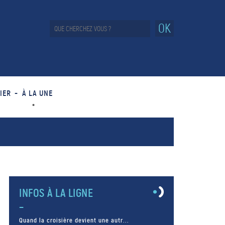
OK
IER
À LA UNE
INFOS À LA LIGNE
Quand la croisière devient une autr...