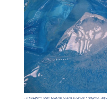
Les microfibres de nos vêtements polluent nos océans ! Image via Unspl