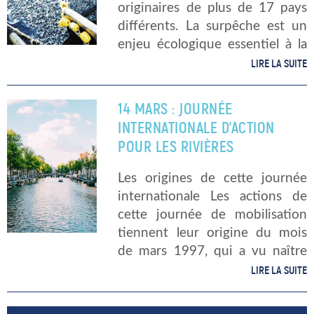
originaires de plus de 17 pays
différents. La surpêche est un
enjeu écologique essentiel à la
préservation de la biodiversité
LIRE LA SUITE
de la faune et flore maritime. Le
nombre grandissant de la […]
14 MARS : JOURNÉE
INTERNATIONALE D’ACTION
POUR LES RIVIÈRES
Les origines de cette journée
internationale Les actions de
cette journée de mobilisation
tiennent leur origine du mois
de mars 1997, qui a vu naître
des mouvements de
LIRE LA SUITE
contestation brésiliens contre la
mise en place de grands