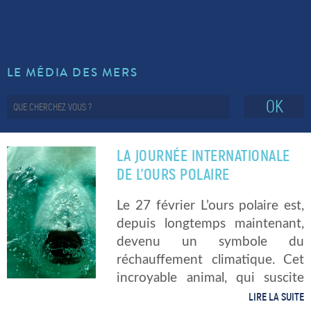
LE MÉDIA DES MERS
OK
LA JOURNÉE INTERNATIONALE
DE L’OURS POLAIRE
Le 27 février L’ours polaire est,
depuis longtemps maintenant,
devenu un symbole du
réchauffement climatique. Cet
incroyable animal, qui suscite
autant la compassion que
LIRE LA SUITE