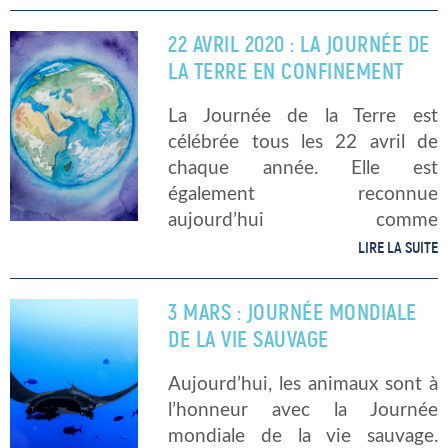
l’admiration, s’est vu attribuer
une journée mondiale en son
22 AVRIL 2020 : LA JOURNÉE DE
honneur. Chaque 27 février est
LA TERRE EN CONFINEMENT
ainsi devenu […]
La Journée de la Terre est
célébrée tous les 22 avril de
chaque année. Elle est
également reconnue
aujourd’hui comme
l’événement le plus important
LIRE LA SUITE
en terme d’environnement dans
le monde. Découvrez la 50ème
3 MARS : JOURNÉE MONDIALE
édition aujourd’hui ! Le 22 avril
DE LA VIE SAUVAGE
: […]
Aujourd’hui, les animaux sont à
l’honneur avec la Journée
mondiale de la vie sauvage.