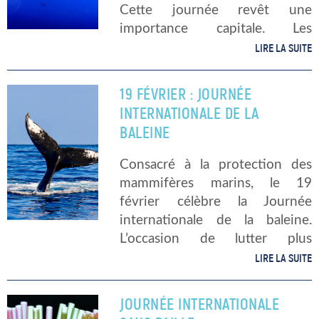
Cette journée revêt une
importance capitale. Les
perturbations écologiques
LIRE LA SUITE
causées par l’activité humaine
atteignent des proportions
19 FÉVRIER : JOURNÉE
dramatiques. Mais depuis
INTERNATIONALE DE LA
quand existe-t-elle, et quels
BALEINE
sont les animaux […]
Consacré à la protection des
mammifères marins, le 19
février célèbre la Journée
internationale de la baleine.
L’occasion de lutter plus
concrètement contre la chasse
LIRE LA SUITE
de cet animal marin, déjà
victime du réchauffement
JOURNÉE INTERNATIONALE
climatique. Même si, en 1982, la