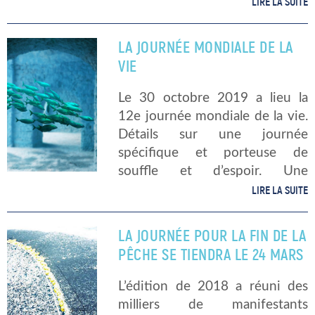
Paris. Au programme, 4
LIRE LA SUITE
conférences gratuites, à
l’initiative de Madame Yolaine
LA JOURNÉE MONDIALE DE LA
de […]
VIE
Le 30 octobre 2019 a lieu la
12e journée mondiale de la vie.
Détails sur une journée
spécifique et porteuse de
souffle et d’espoir. Une
initiative ivoirienne C’est en
LIRE LA SUITE
2008 que l’organisation non
gouvernementale « Les Amis de
LA JOURNÉE POUR LA FIN DE LA
la Terre […]
PÊCHE SE TIENDRA LE 24 MARS
L’édition de 2018 a réuni des
milliers de manifestants