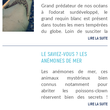
Grand prédateur de nos océans
à l’odorat surdéveloppé, le
grand requin blanc est présent
dans toutes les mers tempérées
du globe. Loin de susciter la
sympathie du public, le grand
LIRE LA SUITE
requin blanc ne mérite pourtant
pas sa terrible réputation. Un
LE SAVIEZ-VOUS ? LES
[…]
ANÉMONES DE MER
Les anémones de mer, ces
animaux mystérieux bien
connus notamment pour
abriter les poissons-clown
réservent bien des secrets !
Aujourd’hui, nous vous
LIRE LA SUITE