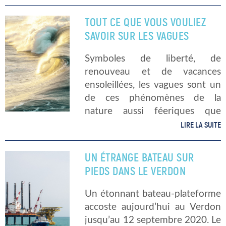
évoluent sont donc aveugles,
ou presque. Ces animaux et […]
TOUT CE QUE VOUS VOULIEZ
SAVOIR SUR LES VAGUES
Symboles de liberté, de
renouveau et de vacances
ensoleillées, les vagues sont un
de ces phénomènes de la
nature aussi féeriques que
complexes. Mais alors, savez-
LIRE LA SUITE
vous comment se forme une
vague ? Et que pouvons-nous
UN ÉTRANGE BATEAU SUR
appeler vague, très exactement
PIEDS DANS LE VERDON
? […]
Un étonnant bateau-plateforme
accoste aujourd’hui au Verdon
jusqu’au 12 septembre 2020. Le