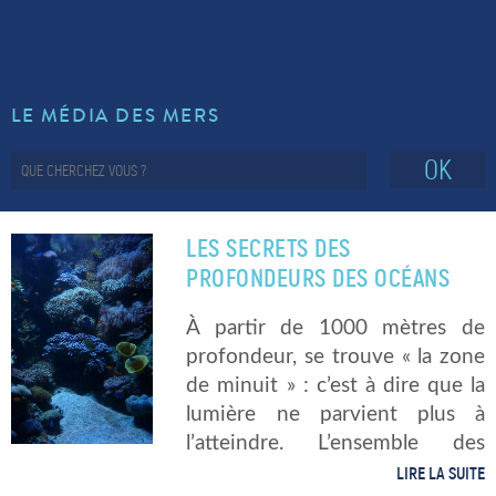
LE MÉDIA DES MERS
OK
LES SECRETS DES
PROFONDEURS DES OCÉANS
À partir de 1000 mètres de
profondeur, se trouve « la zone
de minuit » : c’est à dire que la
lumière ne parvient plus à
l’atteindre. L’ensemble des
organismes vivant qui y
LIRE LA SUITE