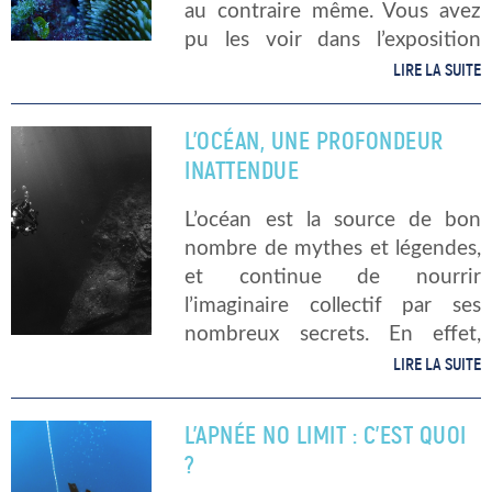
au contraire même. Vous avez
pu les voir dans l’exposition
« Sous les mers » de National
LIRE LA SUITE
Geographic au MMM de
Bordeaux. Aujourd’hui, pour
L’OCÉAN, UNE PROFONDEUR
vous familiariser avec […]
INATTENDUE
L’océan est la source de bon
nombre de mythes et légendes,
et continue de nourrir
l’imaginaire collectif par ses
nombreux secrets. En effet,
nous n’avons pas encore
LIRE LA SUITE
exploré près de 80 % des fonds
marins ! Les profondeurs de
L’APNÉE NO LIMIT : C’EST QUOI
l’océan […]
?