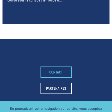
Corfou sous la surface : le monde d...
– FACEBOOK –
CONTACT
POUR LIKER
TA MER
PARTENAIRES
J'AIME
En poursuivant votre navigation sur ce site, vous acceptez