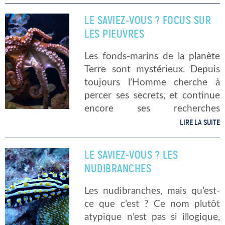
proposons de percer des
secrets à jour pour en savoir un
LE SAVIEZ-VOUS ? FOCUS SUR
peu plus sur les anémones de
LES PIEUVRES
mer… […]
Les fonds-marins de la planète
Terre sont mystérieux. Depuis
toujours l’Homme cherche à
percer ses secrets, et continue
encore ses recherches
aujourd’hui. On y trouve un
LIRE LA SUITE
faune incroyable, riche et
parfois surprenante ! On y
LE SAVIEZ-VOUS ? LES
trouve la pieuvre, un animal […]
NUDIBRANCHES
Les nudibranches, mais qu’est-
ce que c’est ? Ce nom plutôt
atypique n’est pas si illogique,