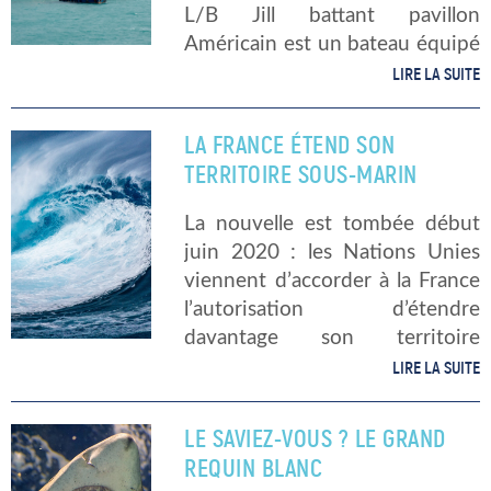
L/B Jill battant pavillon
Américain est un bateau équipé
de jambes mobiles, et d’une
LIRE LA SUITE
coque capable de s’élever au-
dessus du niveau de la mer. Le
LA FRANCE ÉTEND SON
LB/Jill se rend […]
TERRITOIRE SOUS-MARIN
La nouvelle est tombée début
juin 2020 : les Nations Unies
viennent d’accorder à la France
l’autorisation d’étendre
davantage son territoire
maritime. Quelle est la taille du
LIRE LA SUITE
territoire sous-marin français ?
En matière de superficie de
LE SAVIEZ-VOUS ? LE GRAND
territoire sous-marin, la France
REQUIN BLANC
[…]