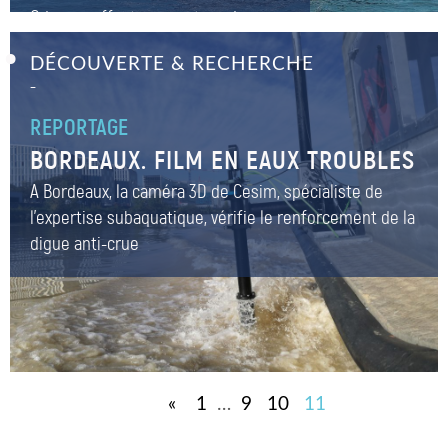
Odyssey effectuera un tour du
monde de trois ans
DÉCOUVERTE & RECHERCHE
–
REPORTAGE
BORDEAUX. FILM EN EAUX TROUBLES
A Bordeaux, la caméra 3D de Cesim, spécialiste de
l’expertise subaquatique, vérifie le renforcement de la
digue anti-crue
«
1
…
9
10
11