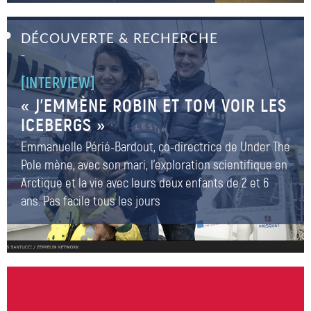
aux quatre coins du monde,
plusieurs parcs de mollusques
DÉCOUVERTE & RECHERCHE
connectés
–
[INTERVIEW]
« J’EMMÈNE ROBIN ET TOM VOIR LES
ICEBERGS »
Emmanuelle Périé-Bardout, co-directrice de Under The
Pole mène, avec son mari, l'exploration scientifique en
Arctique et la vie avec leurs deux enfants de 2 et 6
ans. Pas facile tous les jours