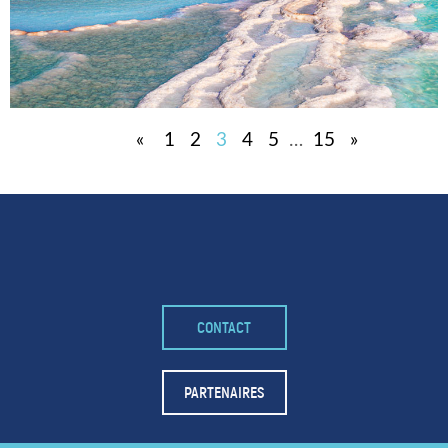
«
1
2
3
4
5
…
15
»
CONTACT
PARTENAIRES