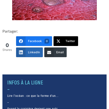
Partager:
Facebook
Twitter
0
0
Shares
LinkedIn
Email
INFOS À LA LIGNE
Lire l’océan : ce que la forme d’un...
Quand la croisière devient une autr...