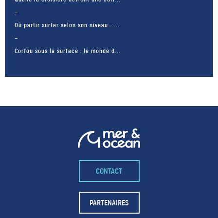
Où partir surfer selon son niveau… ...
Corfou sous la surface : le monde d...
CONTACT
– FACEBOOK –
POUR LIKER
PARTENAIRES
TA MER