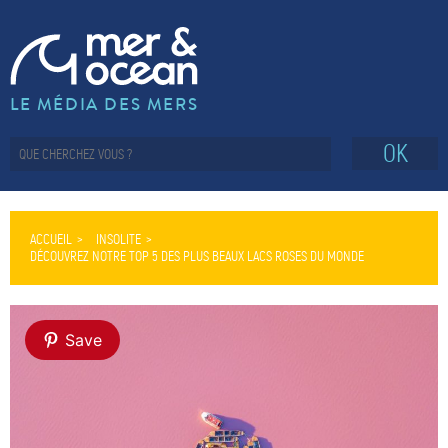
LE MÉDIA DES MERS
OK
ACCUEIL
INSOLITE
DÉCOUVREZ NOTRE TOP 5 DES PLUS BEAUX LACS ROSES DU MONDE
Save