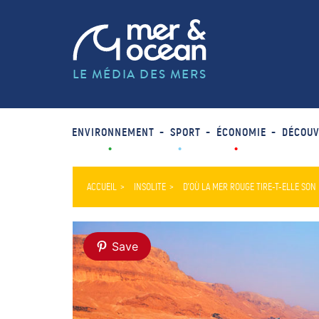
LE MÉDIA DES MERS
ENVIRONNEMENT
SPORT
ÉCONOMIE
DÉCOUV
ACCUEIL
INSOLITE
D’OÙ LA MER ROUGE TIRE-T-ELLE SON
Save