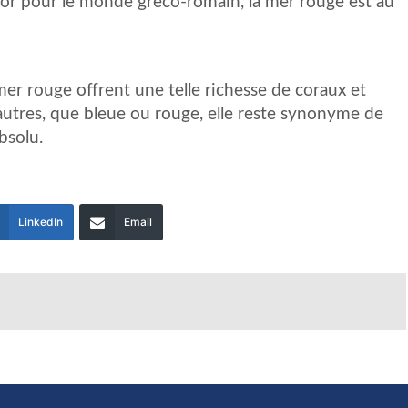
 or pour le monde greco-romain, la mer rouge est au
 mer rouge offrent une telle richesse de coraux et
autres, que bleue ou rouge, elle reste synonyme de
bsolu.
LinkedIn
Email