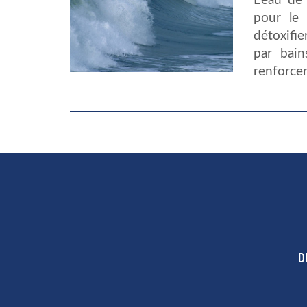
L’eau de
pour le 
détoxifie
par bain
renforcen
D