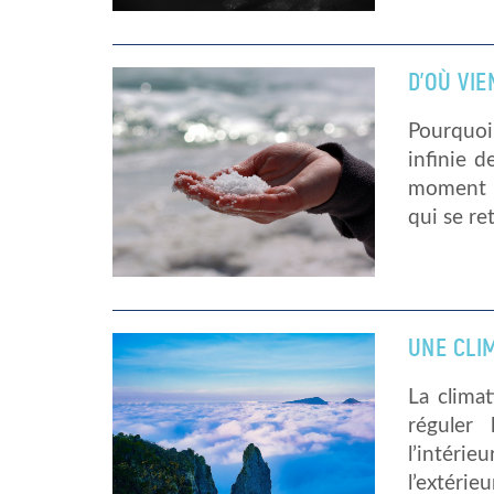
D’OÙ VIE
Pourquoi 
infinie d
moment d
qui se re
UNE CLIM
La climat
réguler 
l’intér
l’extérie