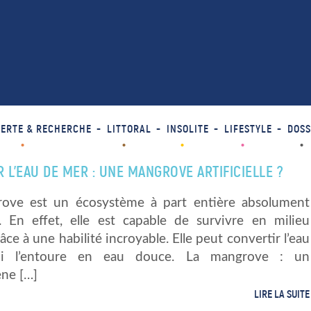
ERTE & RECHERCHE
LITTORAL
INSOLITE
LIFESTYLE
DOSS
 L’EAU DE MER : UNE MANGROVE ARTIFICIELLE ?
ove est un écosystème à part entière absolument
t. En effet, elle est capable de survivre en milieu
râce à une habilité incroyable. Elle peut convertir l’eau
ui l’entoure en eau douce. La mangrove : un
ne […]
LIRE LA SUITE