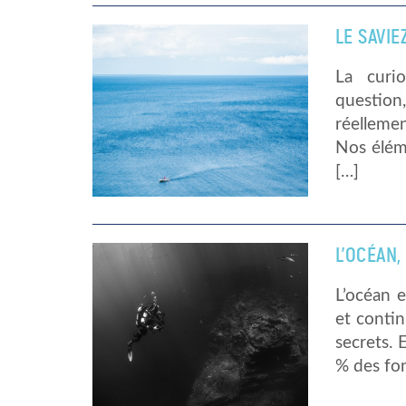
LE SAVIE
La curi
question,
réellemen
Nos éléme
[…]
L’OCÉAN
L’océan 
et contin
secrets. 
% des fon