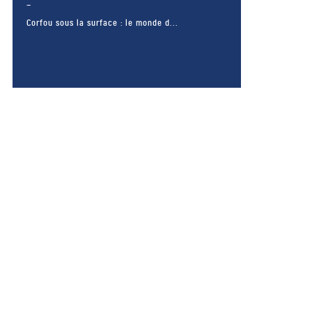
Corfou sous la surface : le monde d...
– FACEBOOK –
POUR LIKER
TA MER
J'AIME