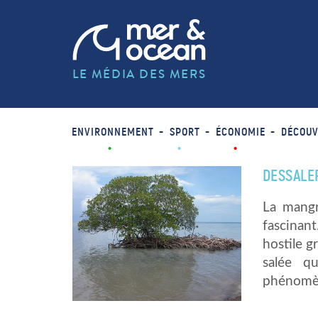
LE MÉDIA DES MERS
ENVIRONNEMENT
SPORT
ÉCONOMIE
DÉCOUV
DESSALER
La mangr
fascinan
hostile g
salée q
phénomè