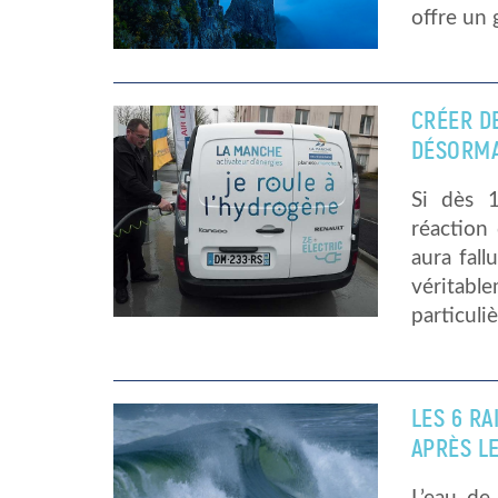
offre un 
CRÉER DE
DÉSORMA
Si dès 1
réaction 
aura fal
véritab
particuli
LES 6 R
APRÈS LE