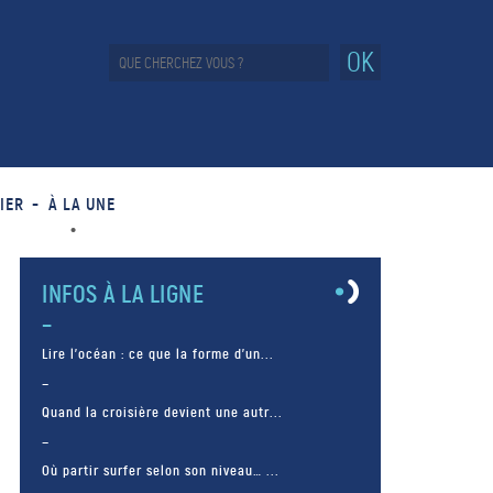
OK
IER
À LA UNE
INFOS À LA LIGNE
Lire l’océan : ce que la forme d’un...
Quand la croisière devient une autr...
Où partir surfer selon son niveau… ...