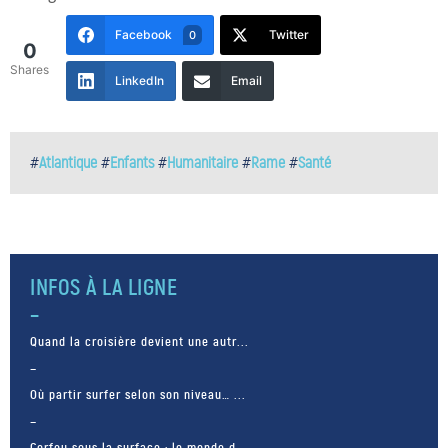
Facebook
Twitter
0
0
Shares
LinkedIn
Email
#
Atlantique
#
Enfants
#
Humanitaire
#
Rame
#
Santé
INFOS À LA LIGNE
Quand la croisière devient une autr...
Où partir surfer selon son niveau… ...
Corfou sous la surface : le monde d...