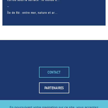
Île de Ré : entre mer, nature et ar...
CONTACT
– FACEBOOK –
POUR LIKER
PARTENAIRES
TA MER
J'AIME
En poursuivant votre navigation sur ce site, vous acceptez