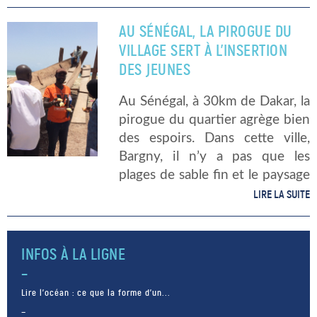
Challenge 2018, ont atteint leur
objectif avec succès. Ils rament
AU SÉNÉGAL, LA PIROGUE DU
pour l’association l’Ecole à
VILLAGE SERT À L’INSERTION
l’hôpital. […]
DES JEUNES
Au Sénégal, à 30km de Dakar, la
pirogue du quartier agrège bien
des espoirs. Dans cette ville,
Bargny, il n’y a pas que les
plages de sable fin et le paysage
paradisiaque (et la futur
LIRE LA SUITE
centrale à charbon). La pauvreté
[…]
INFOS À LA LIGNE
Lire l’océan : ce que la forme d’un...