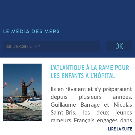
LE MÉDIA DES MERS
OK
L’ATLANTIQUE À LA RAME POUR
LES ENFANTS À L’HÔPITAL
Ils en rêvaient et s’y préparaient
depuis plusieurs années.
Guillaume Barrage et Nicolas
Saint-Bris, les deux jeunes
rameurs Français engagés dans
le Talisker Whisky Atantic
LIRE LA SUITE