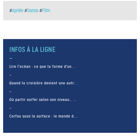
#
Apnée
#
Danse
#
Film
INFOS À LA LIGNE
Lire l’océan : ce que la forme d’un...
Quand la croisière devient une autr...
Où partir surfer selon son niveau… ...
Corfou sous la surface : le monde d...